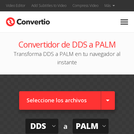
Video Editor
Add Subtitles to Video
Compress Video
Más
Convertidor de DDS a PALM
Transforma DDS a PALM en tu navegador al
instante
Seleccione los archivos
DDS
PALM
a