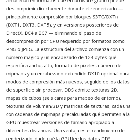
almacenan en formatos qué el hardware gráfico puede
descomprimir directamente durante el renderizado —
principalmente compresión por bloques S3TC/DXTn
(DXT1, DXT3, DXT5), y en versiones posteriores de
DirectX, BC4 a BC7 — eliminando el paso de
descompresión por CPU requerido por formatos como
PNG o JPEG. La estructura del archivo comienza con un
número mágico y un encabezado de 124 bytes qué
específica ancho, alto, formato de píxeles, número de
mipmaps y un encabezado extendido DX10 opcional para
modos de compresión más nuevos, seguido de los datos
de superficie sin procesar. DDS admite texturas 2D,
mapas de cubos (seis caras para mapeo de entorno),
texturas de volumen/3D y matrices de texturas, cada una
con cadenas de mipmaps precalculadas qué permiten a la
GPU muestrear versiones de tamaño apropiado a
diferentes distancias. Una ventaja es el rendimiento de
renderizado: dado qué la GPU lee los datos DDS