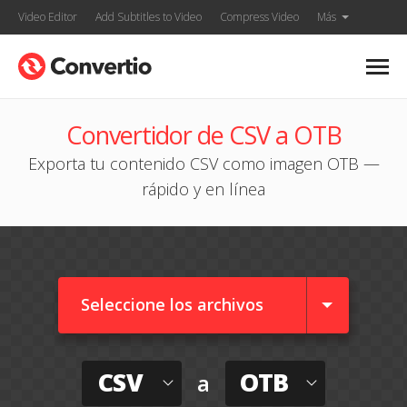
Video Editor
Add Subtitles to Video
Compress Video
Más
Convertidor de CSV a OTB
Exporta tu contenido CSV como imagen OTB —
rápido y en línea
Seleccione los archivos
CSV
OTB
a