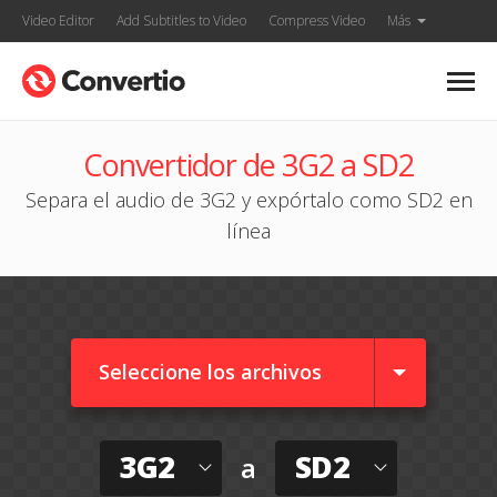
Video Editor
Add Subtitles to Video
Compress Video
Más
Convertidor de 3G2 a SD2
Separa el audio de 3G2 y expórtalo como SD2 en
línea
Seleccione los archivos
3G2
SD2
a