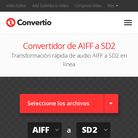
Video Editor
Add Subtitles to Video
Compress Video
Más
Convertidor de AIFF a SD2
Transformación rápida de audio AIFF a SD2 en
línea
Seleccione los archivos
AIFF
SD2
a