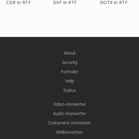
CDR in RTF
DXF in RTF
DOTX in RTF
About
Security
Formate
Help
Status
Video-Konverter
Audio-Konverter
Dokument-Konverter
Bildkonverter