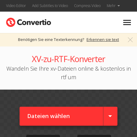
Video Editor
Add Subtitles to Video
Compress Video
Mehr
Benötigen Sie eine Texterkennung?
Erkennen sie text
XV-zu-RTF-Konverter
Wandeln Sie Ihre xv-Dateien online & kostenlos in
rtf um
Dateien wählen