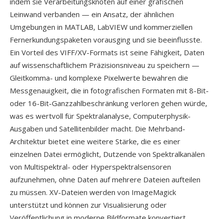
indem sie Verarbeitungsknoten auf einer grafischen
Leinwand verbanden — ein Ansatz, der ähnlichen
Umgebungen in MATLAB, LabVIEW und kommerziellen
Fernerkundungspaketen vorausging und sie beeinflusste.
Ein Vorteil des VIFF/XV-Formats ist seine Fähigkeit, Daten
auf wissenschaftlichem Präzisionsniveau zu speichern —
Gleitkomma- und komplexe Pixelwerte bewahren die
Messgenauigkeit, die in fotografischen Formaten mit 8-Bit-
oder 16-Bit-Ganzzahlbeschränkung verloren gehen würde,
was es wertvoll für Spektralanalyse, Computerphysik-
Ausgaben und Satellitenbilder macht. Die Mehrband-
Architektur bietet eine weitere Stärke, die es einer
einzelnen Datei ermöglicht, Dutzende von Spektralkanälen
von Multispektral- oder Hyperspektralsensoren
aufzunehmen, ohne Daten auf mehrere Dateien aufteilen
zu müssen. XV-Dateien werden von ImageMagick
unterstützt und können zur Visualisierung oder
Veröffentlichung in moderne Bildformate konvertiert