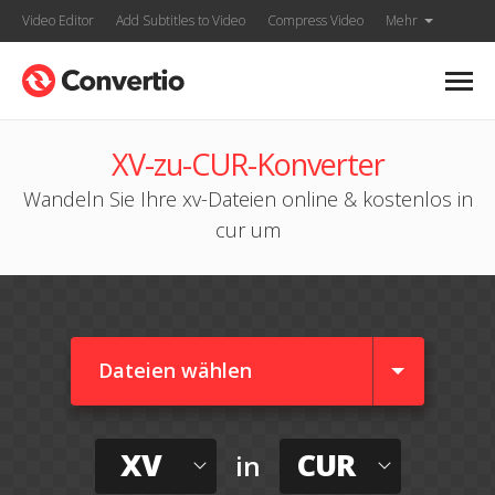
Video Editor
Add Subtitles to Video
Compress Video
Mehr
XV-zu-CUR-Konverter
Wandeln Sie Ihre xv-Dateien online & kostenlos in
cur um
Dateien wählen
XV
CUR
in