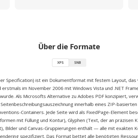
Über die Formate
XPS
SNB
r Specification) ist ein Dokumentformat mit festem Layout, das
nd erstmals im November 2006 mit Windows Vista und .NET Fram
t wurde. Als Microsofts Alternative zu Adobes PDF konzipiert, ve
Seitenbeschreibungsauszeichnung innerhalb eines ZIP-basierte
ventions-Containers. Jede Seite wird als FixedPage-Element bes
formen mit Füllung und Kontur), Glyphen (Text, der an präzisen 
ist), Bilder und Canvas-Gruppierungen enthält — alle mit exakten K
endering spezifiziert. Das Format bettet alle benötigten Ressour