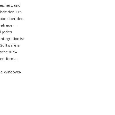
eichert, und
thält den XPS
gabe über den
abetreue —
l jedes
ntegration ist
 Software in
ische XPS-
mentformat
ie Windows-