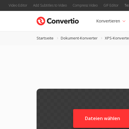
Video Editor
Add Subtitles to Video
Compress Video
GIF Editor
Te
Konvertieren
Startseite
Dokument-Konverter
XPS-Konverte
Dateien wählen