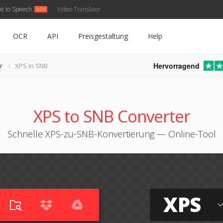
xt to Speech
Video Translator
OCR
API
Preisgestaltung
Help
Hervorragend
r
XPS in SNB
XPS to SNB Converter
Schnelle XPS-zu-SNB-Konvertierung — Online-Tool
XPS