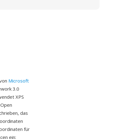
 von
Microsoft
ework 3.0
rwendet XPS
n Open
chrieben, das
Koordinaten
oordinaten für
cen ein: