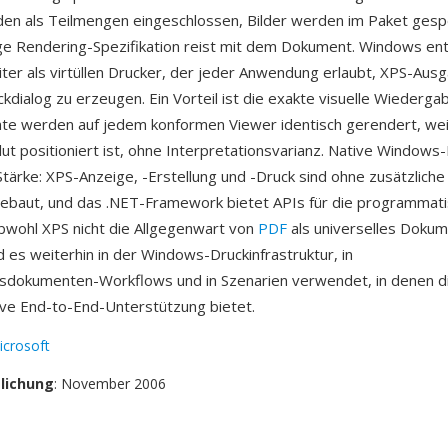
den als Teilmengen eingeschlossen, Bilder werden im Paket gesp
ige Rendering-Spezifikation reist mit dem Dokument. Windows en
er als virtüllen Drucker, der jeder Anwendung erlaubt, XPS-Aus
kdialog zu erzeugen. Ein Vorteil ist die exakte visuelle Wiederg
e werden auf jedem konformen Viewer identisch gerendert, wei
ut positioniert ist, ohne Interpretationsvarianz. Native Windows-I
Stärke: XPS-Anzeige, -Erstellung und -Druck sind ohne zusätzliche
ebaut, und das .NET-Framework bietet APIs für die programmat
wohl XPS nicht die Allgegenwart von
PDF
als universelles Doku
d es weiterhin in der Windows-Druckinfrastruktur, in
dokumenten-Workflows und in Szenarien verwendet, in denen d
ive End-to-End-Unterstützung bietet.
icrosoft
tlichung
: November 2006