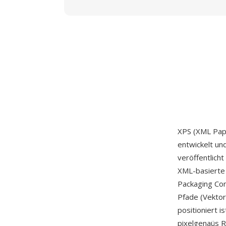
XPS (XML Pape
entwickelt u
veröffentlich
XML-basierte 
Packaging Con
Pfade (Vektor
positioniert 
pixelgenaüs R