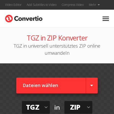
Video Editor
Add Subtitles to Video
Compress Video
Mehr
TGZ in ZIP Konverter
TGZ in universell unterstütztes ZIP online
umwandeln
Dateien wählen
TGZ
ZIP
in