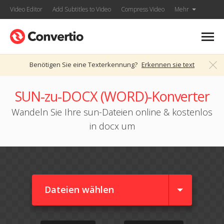
Video Editor
Add Subtitles to Video
Compress Video
Mehr
Benötigen Sie eine Texterkennung?
Erkennen sie text
SUN-zu-DOCX (WORD)-Konverter
Wandeln Sie Ihre sun-Dateien online & kostenlos
in docx um
Dateien wählen