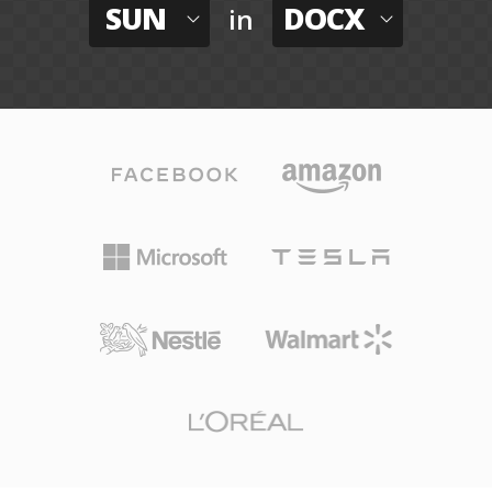
SUN
DOCX
in