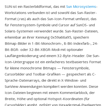
SUN ist ein Rasterbildformat, das mit
Sun Microsystems
-
Workstations verbunden ist und sowohl das Sun-Raster-
Format (.ras) als auch das Sun-Icon-Format umfasst, das
für Fenstersystem-Symbole und Cursor auf SunOS- und
Solaris-Systemen verwendet wurde. Sun-Raster-Dateien,
erkennbar an ihrer Kennung 0x59a66a95, speichern
Bitmap-Bilder in 1-Bit-Monochrom-, 8-Bit-Indexfarb-, 24-
Bit-BGR- oder 32-Bit-XBGR-Modi mit optionaler
Lauflängenkodierung und einem 32-Byte-Header. Die Sun-
Icon-Untergruppe ist ein einfacheres textbasiertes Format
für kleine monochrome Bitmaps — Fenstersymbole,
Cursorbilder und Toolbar-Grafiken — gespeichert als C-
Sprache-Datenarrays, die direkt in X-Window- und
SunView-Anwendungen kompiliert werden konnten. Diese
Icon-Dateien beginnen mit einem Kommentarblock, der
Breite, Höhe und optional Hotspot-Koordinaten (für
Cursorbilder) angibt, gefolgt von Hexadezimal-Pixelwerten