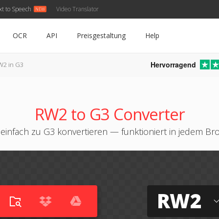
xt to Speech
Video Translator
OCR
API
Preisgestaltung
Help
Hervorragend
W2 in G3
RW2 to G3 Converter
einfach zu G3 konvertieren — funktioniert in jedem Br
RW2