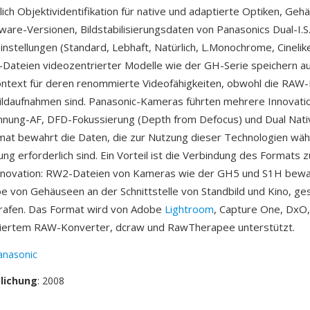
ßlich Objektividentifikation für native und adaptierte Optiken, Geh
ware-Versionen, Bildstabilisierungsdaten von Panasonics Dual-I.
instellungen (Standard, Lebhaft, Natürlich, L.Monochrome, Cineli
Dateien videozentrierter Modelle wie der GH-Serie speichern a
ontext für deren renommierte Videofähigkeiten, obwohl die RAW
ildaufnahmen sind. Panasonic-Kameras führten mehrere Innovati
nnung-AF, DFD-Fokussierung (Depth from Defocus) und Dual Nat
at bewahrt die Daten, die zur Nutzung dieser Technologien wä
ng erforderlich sind. Ein Vorteil ist die Verbindung des Formats 
nnovation: RW2-Dateien von Kameras wie der GH5 und S1H bewa
 von Gehäuseen an der Schnittstelle von Standbild und Kino, ge
rafen. Das Format wird von Adobe
Lightroom
, Capture One, DxO
iertem RAW-Konverter, dcraw und RawTherapee unterstützt.
anasonic
tlichung
: 2008