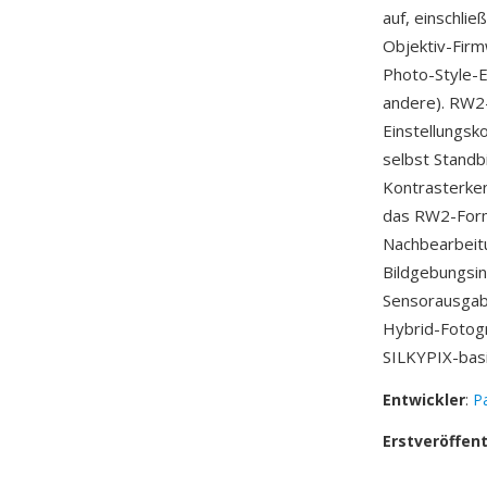
auf, einschlie
Objektiv-Firm
Photo-Style-E
andere). RW2-
Einstellungsk
selbst Standb
Kontrasterke
das RW2-Form
Nachbearbeitu
Bildgebungsi
Sensorausgabe
Hybrid-Fotog
SILKYPIX-bas
Entwickler
:
P
Erstveröffen