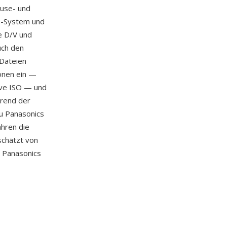
äuse- und
S.-System und
ke D/V und
uch den
-Dateien
onen ein —
ive ISO — und
hrend der
zu Panasonics
hren die
schätzt von
, Panasonics