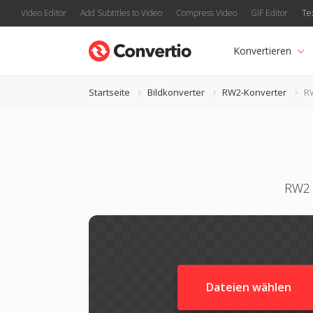
Video Editor
Add Subtitles to Video
Compress Video
GIF Editor
Te
Konvertieren
Startseite
Bildkonverter
RW2-Konverter
R
RW2 
Dateien wählen