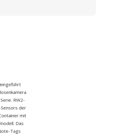
eingeführt
llosenkamera
-Serie. RW2-
-Sensors der
Container mit
modell. Das
rNote-Tags