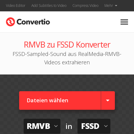
Video Editor
Add Subtitles to Video
Compress Video
Mehr
RMVB zu FSSD Konverter
FSSD-Sampled-Sound aus RealMedia-RMVB-
Videos extrahieren
Dateien wählen
RMVB
FSSD
in