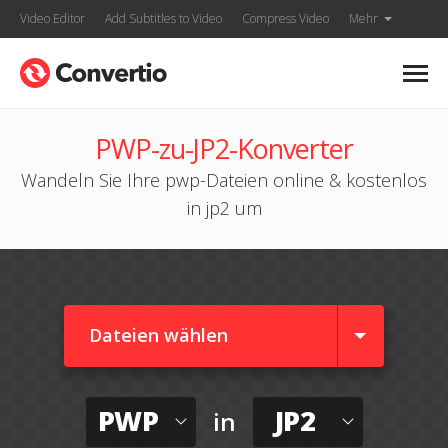
Video Editor
Add Subtitles to Video
Compress Video
Mehr
PWP-zu-JP2-Konverter
Wandeln Sie Ihre pwp-Dateien online & kostenlos
in jp2 um
Dateien wählen
PWP
JP2
in