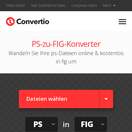
Video Editor
Add Subtitles to Video
Compress Video
Mehr
PS-zu-FIG-Konverter
Wandeln Sie Ihre ps-Dateien online & kostenlos
in fig um
Dateien wählen
PS
FIG
in