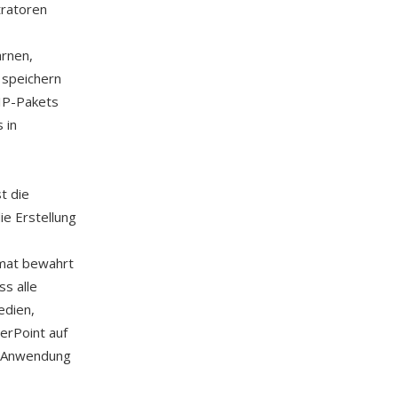
tratoren
arnen,
 speichern
ZIP-Pakets
 in
t die
e Erstellung
rmat bewahrt
ss alle
edien,
erPoint auf
p-Anwendung