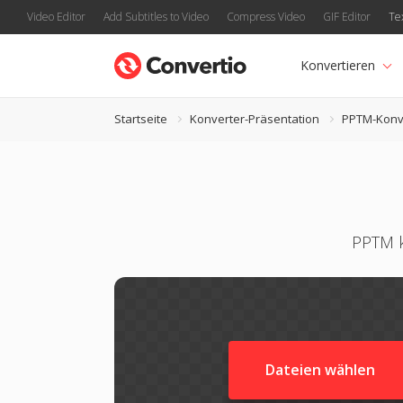
Video Editor
Add Subtitles to Video
Compress Video
GIF Editor
Te
Konvertieren
Startseite
Konverter-Präsentation
PPTM-Konv
PPTM k
Dateien wählen