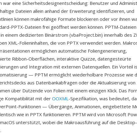
 war eine Sicherheitsdesignentscheidung: Benutzer und Adminis
altige Dateien allein anhand der Erweiterung identifizieren, und
chtlinien können makrofähige Formate blockieren oder vor ihnen w
dard-PPTX-Dateien frei geöffnet werden können. PPTM-Dateien
in einem dedizierten Binärstrom (vbaProject.bin) innerhalb des 
ben XML-Folieninhalten, die von PPTX verwendet werden. Makros
räsentationen ermöglichen automatische Foliengenerierung,
ierte Ribbon-Oberflächen, interaktive Quizze, datengesteürte
sierungen und Integration mit externen Datenquellen. Ein Vorteil is
omatisierung — PPTM ermöglicht wiederholbare Prozesse wie di
erichtsdecks aus Datenbankabfragen oder die Aktualisierung von
men über Dutzende von Folien mit einem einzigen Klick. Das Fo
ge Kompatibilität mit der
OOXML
-Spezifikation, was bedeutet, da
erPoint-Funktionen — Übergänge, Animationen, eingebettete M
entisch wie in PPTX funktionieren. PPTM wird von Microsoft Pow
macOS unterstützt, wobei die Makroausführung auf die Deskto
.