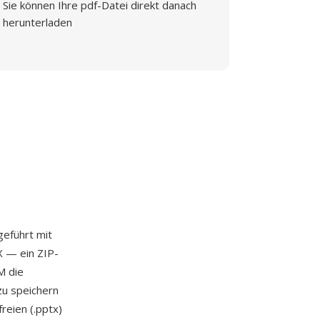
Sie können Ihre pdf-Datei direkt danach
herunterladen
ngeführt mit
X — ein ZIP-
M die
zu speichern
eien (.pptx)