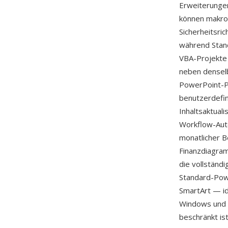
Erweiterungen
können makroh
Sicherheitsri
während Stan
VBA-Projekte 
neben densel
PowerPoint-P
benutzerdefin
Inhaltsaktuali
Workflow-Aut
monatlicher B
Finanzdiagram
die vollständi
Standard-Pow
SmartArt — id
Windows und 
beschränkt ist