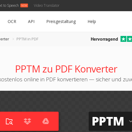
xt to Speech
Video Translator
OCR
API
Preisgestaltung
Help
Hervorragend
erter
PPTM in PDF
PPTM zu PDF Konverter
ostenlos online in PDF konvertieren — sicher und zuve
PPTM