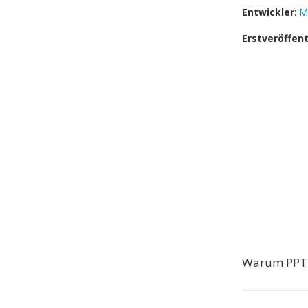
Entwickler
:
M
Erstveröffen
Warum PPTM