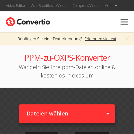
Video Editor
Add Subtitles to Video
Compress Video
Mehr
Benötigen Sie eine Texterkennung?
Erkennen sie text
PPM-zu-OXPS-Konverter
Wandeln Sie Ihre ppm-Dateien online &
kostenlos in oxps um
Dateien wählen