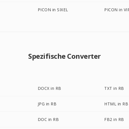
PICON in SIXEL
PICON in VI
Spezifische Converter
DOCX in RB
TXT in RB
JPG in RB
HTML in RB
DOC in RB
FB2 in RB