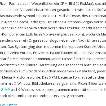
icon-Format ist im Wesentlichen ein XPM-Bild (X PixMap), das m
ionen und Verzeichnisstrukturen gespeichert wird, die es Soft
 das passende Symbol anhand der E-Mail-Adresse, des Domainn
p-Namens nachzuschlagen. Die Picons-Datenbank organisierte 
 Bilder in einer hierarchischen Verzeichnisstruktur, geschlüsselt n
Komponenten (z.B. faces/com/example/user.xpm), wodurch Mail
senders oder ein Organisationslogo neben den Nachrichten auto
nten. Das System ging dem modernen Konzept von Kontaktfotos
n Jahrzehnt voraus. Ein Vorteil ist die Pionierrolle des Systems b
tität für elektronische Kommunikation: Picons führten die Idee ein
chrichten eine visuelle Darstellung des Absenders anzeigen soll
schliesslich zum Standard in jedem modernen E-Mail-Client, jede
l-Media-Plattform wurde. Das XPM-basierte Format stellt sicher,
tem mit X-Window-Bibliotheken anzeigbar sind. Picon-Bilder we
,
GIMP
und X-Window-Anzeigeprogrammen unterstützt, und die h
nk bleibt online an der Indiana University archiviert.
eve Kinzler