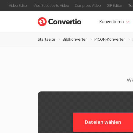
Video Editor
Add Subtitles to Video
Compress Video
GIF Editor
Te
Konvertieren
Startseite
Bildkonverter
PICON-Konverter
Wa
Dateien wählen