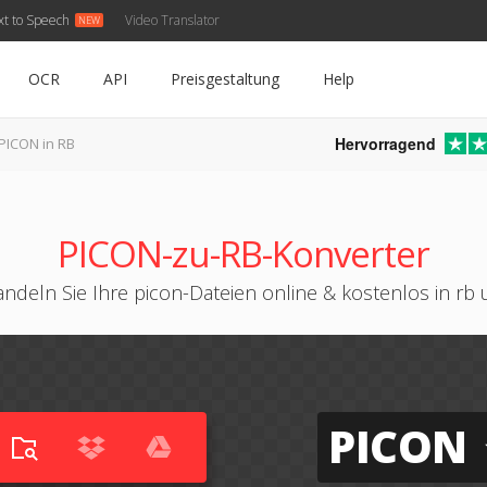
xt to Speech
Video Translator
OCR
API
Preisgestaltung
Help
Hervorragend
PICON in RB
PICON-zu-RB-Konverter
ndeln Sie Ihre picon-Dateien online & kostenlos in rb
PICON