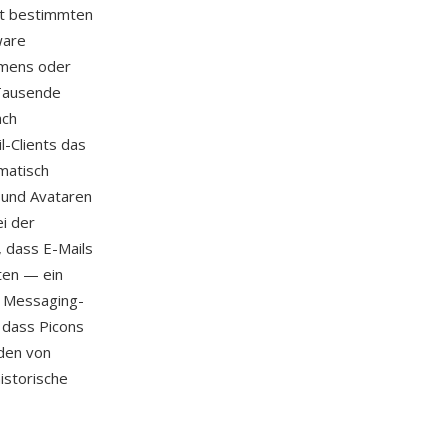
it bestimmten
ware
amens oder
Tausende
ach
-Clients das
matisch
 und Avataren
ei der
, dass E-Mails
ten — ein
r Messaging-
 dass Picons
rden von
istorische