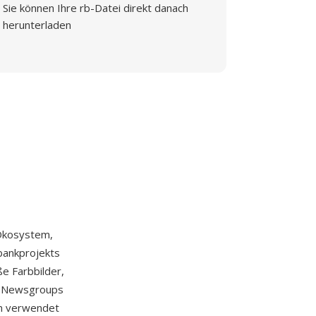
Sie können Ihre rb-Datei direkt danach
herunterladen
Ökosystem,
nbankprojekts
ße Farbbilder,
et-Newsgroups
n verwendet