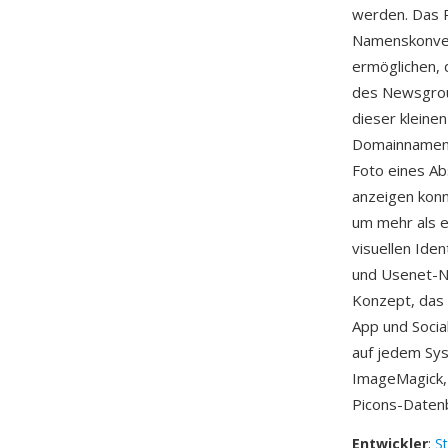
werden. Das P
Namenskonvent
ermöglichen,
des Newsgrou
dieser kleinen
Domainnamen-
Foto eines Ab
anzeigen kon
um mehr als ei
visuellen Iden
und Usenet-Na
Konzept, das 
App und Socia
auf jedem Sys
ImageMagick
Picons-Datenba
Entwickler
:
St