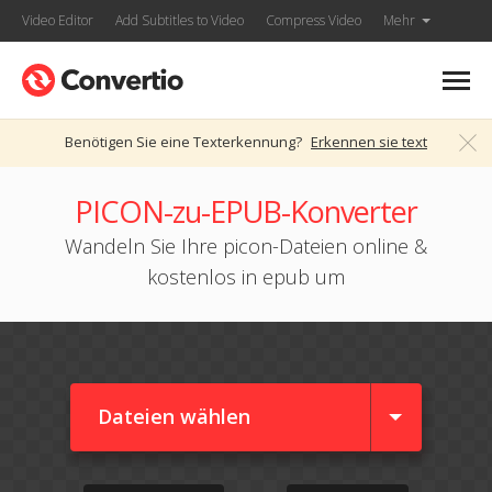
Video Editor
Add Subtitles to Video
Compress Video
Mehr
Benötigen Sie eine Texterkennung?
Erkennen sie text
PICON-zu-EPUB-Konverter
Wandeln Sie Ihre picon-Dateien online &
kostenlos in epub um
Dateien wählen