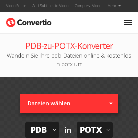
Video Editor
Add Subtitles to Video
Compress Video
Mehr
PDB-zu-POTX-Konverter
Wandeln Sie Ihre pdb-Dateien online & kostenlos
in potx um
Dateien wählen
PDB
POTX
in