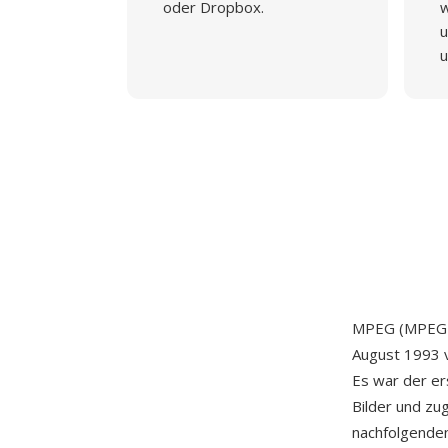
oder Dropbox.
w
u
u
MPEG (MPEG-1
August 1993 
Es war der er
Bilder und zug
nachfolgende