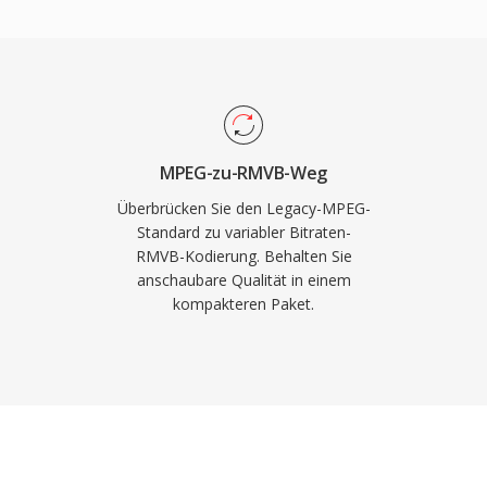
 der
halten in Regionen, in
ird MPEG-1 von praktisch
Zuschaür aber dennoch
t.
s Format nutzt
eo 10 Codecs, deren
leichbar war. RMVB-
titelstreams und mehrere
MPEG-zu-RMVB-Weg
prachige
Überbrücken Sie den Legacy-MPEG-
halt die Streaming-
Standard zu variabler Bitraten-
RMVB-Kodierung. Behalten Sie
nd liefert gleichzeitig
anschaubare Qualität in einem
Bitratenkodierung bietet.
kompakteren Paket.
n MP4 mit H.264 und
de, hat es in
 und findet sich in
 Videosammlungen aus