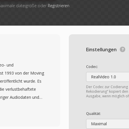
maximale dateigröße oder
Registrieren
Einstellungen
eo- und
Codec:
st 1993 von der Moving
RealVideo 1.0
eröffentlicht wurde. Es
Der Codec zur Codierung
die verlustbehaftete
Rekodierung" kopiert den 
Ausgabe, wenn möglich o
riger Audiodaten und
aktisch alle
. MPEG-1-Video erreicht
Qualität:
Maximal