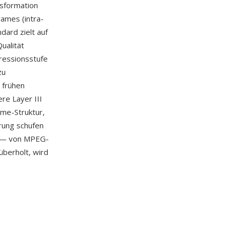
sformation
rames (intra-
dard zielt auf
ualität
ressionsstufe
zu
 frühen
re Layer III
ame-Struktur,
rung schufen
t — von MPEG-
überholt, wird