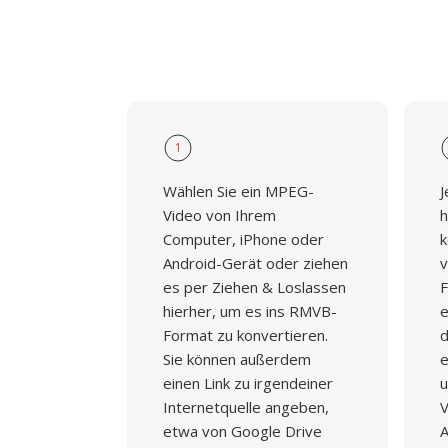
1
Wählen Sie ein MPEG-
J
Video von Ihrem
h
Computer, iPhone oder
k
Android-Gerät oder ziehen
v
es per Ziehen & Loslassen
F
hierher, um es ins RMVB-
e
Format zu konvertieren.
d
Sie können außerdem
e
einen Link zu irgendeiner
u
Internetquelle angeben,
V
etwa von Google Drive
A