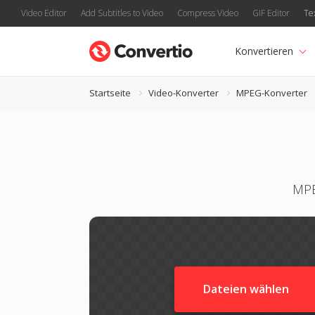
Video Editor
Add Subtitles to Video
Compress Video
GIF Editor
Te
Konvertieren
Startseite
Video-Konverter
MPEG-Konverter
MPE
Dateien wählen