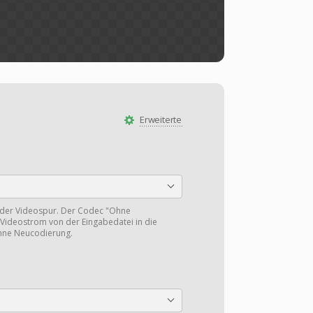
Erweiterte
 der Videospur. Der Codec "Ohne
Videostrom von der Eingabedatei in die
hne Neucodierung.