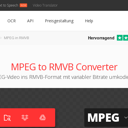
xt to Speech
Video Translator
OCR
API
Preisgestaltung
Help
Hervorragend
MPEG in RMVB
MPEG to RMVB Converter
G-Video ins RMVB-Format mit variabler Bitrate umkodi
MPEG