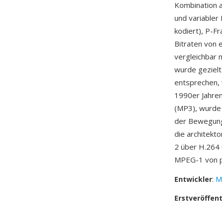
Kombination 
und variabler
kodiert), P-Fr
Bitraten von 
vergleichbar 
wurde geziel
entsprechen,
1990er Jahren
(MP3), wurde 
der Bewegung
die architekt
2 über H.264 
MPEG-1 von pr
Entwickler
:
M
Erstveröffen