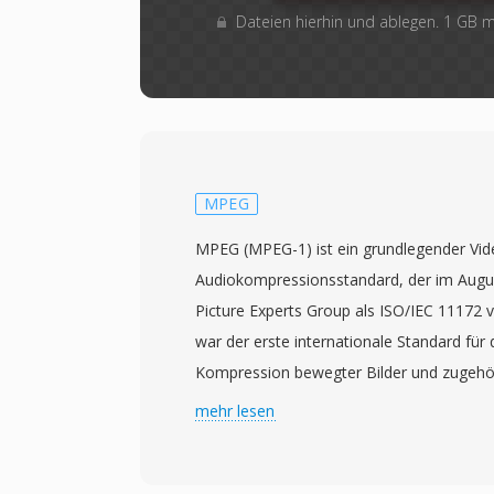
Dateien hierhin und ablegen. 1 GB 
MPEG
MPEG (MPEG-1) ist ein grundlegender Vid
Audiokompressionsstandard, der im Augu
Picture Experts Group als ISO/IEC 11172 v
war der erste internationale Standard für 
Kompression bewegter Bilder und zugehö
etablierte Prinzipien und Techniken, die pr
mehr lesen
nachfolgenden Videocodecs beeinflussten
Kompression durch eine Kombination aus