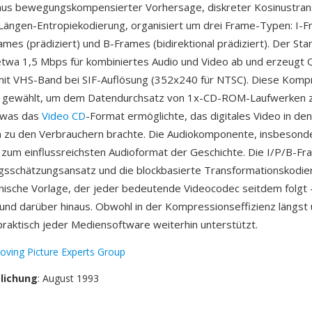
aus bewegungskompensierter Vorhersage, diskreter Kosinustran
 Längen-Entropiekodierung, organisiert um drei Frame-Typen: I-F
ames (prädiziert) und B-Frames (bidirektional prädiziert). Der Stan
etwa 1,5 Mbps für kombiniertes Audio und Video ab und erzeugt Q
mit VHS-Band bei SIF-Auflösung (352x240 für NTSC). Diese Komp
t gewählt, um dem Datendurchsatz von 1x-CD-ROM-Laufwerken 
 was das
Video CD
-Format ermöglichte, das digitales Video in den
 zu den Verbrauchern brachte. Die Audiokomponente, insbesonde
zum einflussreichsten Audioformat der Geschichte. Die I/P/B-Fr
sschätzungsansatz und die blockbasierte Transformationskodie
onische Vorlage, der jeder bedeutende Videocodec seitdem folg
und darüber hinaus. Obwohl in der Kompressionseffizienz längst 
aktisch jeder Mediensoftware weiterhin unterstützt.
oving Picture Experts Group
tlichung
: August 1993