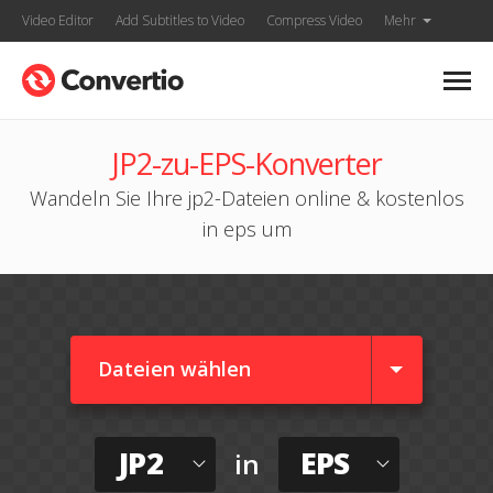
Video Editor
Add Subtitles to Video
Compress Video
Mehr
JP2-zu-EPS-Konverter
Wandeln Sie Ihre jp2-Dateien online & kostenlos
in eps um
Dateien wählen
JP2
EPS
in