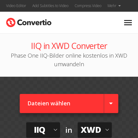
Video Editor
Add Subtitles to Video
Compress Video
Mehr
IIQ in XWD Converter
Phase One IIQ-Bilder online kostenlos in XWD
umwandeln
Dateien wählen
IIQ
XWD
in