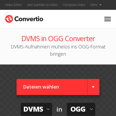
Video Editor
Add Subtitles to Video
Compress Video
Mehr
DVMS in OGG Converter
DVMS-Aufnahmen mühelos ins OGG-Format
bringen
Dateien wählen
DVMS
OGG
in