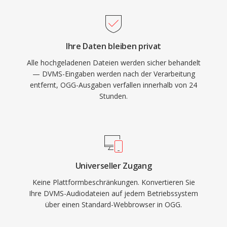
Grund. Das Format bewältigt zudem
Qualitätsverluste bei niedrigen Bitraten
eleganter als viele Konkurrenten, weshalb es in
Ihre Daten bleiben privat
Videospielen beliebt bleibt, wo Speicher knapp
Alle hochgeladenen Dateien werden sicher behandelt
ist und Tausende Soundeffekte um Platz
— DVMS-Eingaben werden nach der Verarbeitung
konkurrieren. VLC, Firefox, Chrome und Android
entfernt, OGG-Ausgaben verfallen innerhalb von 24
bieten native Vorbis-Dekodierung.
Stunden.
Universeller Zugang
Keine Plattformbeschränkungen. Konvertieren Sie
Ihre DVMS-Audiodateien auf jedem Betriebssystem
über einen Standard-Webbrowser in OGG.