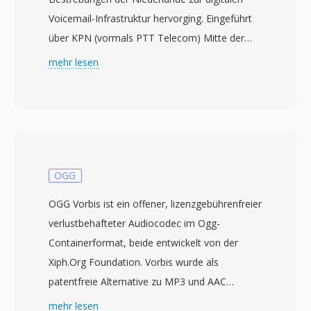
Voicemail-Infrastruktur hervorging. Eingeführt
über KPN (vormals PTT Telecom) Mitte der
1980er Jahre, speichert das Format Mono-
mehr lesen
Sprachdaten bei einer schmalen Abtastrate von
8 kHz, wobei kompakte Nachrichtengrössen
gegenüber klanglicher Breite priorisiert werden.
Das Audio wird mit einer proprietären Variante
der logarithmischen Kompandierung
komprimiert, ähnlich der europäischen A-Law-
OGG
Kodierung, und drückt Aufnahmen auf etwa 8
OGG Vorbis ist ein offener, lizenzgebührenfreier
kbit/s, während die Sprache verständlich bleibt.
verlustbehafteter Audiocodec im Ogg-
Jede Datei enthält einen kleinen Header mit
Containerformat, beide entwickelt von der
Abtastrate, Kompressionstyp und
Xiph.Org Foundation. Vorbis wurde als
Nachrichtenmetadaten, was das
patentfreie Alternative zu MP3 und AAC
automatisierte Routing in frühen PBX- und
konzipiert und nutzt eine modifizierte diskrete
mehr lesen
Voicemail-Systemen erleichterte. Obwohl