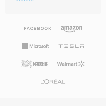
Kosinustransformation (MDCT) mit variabler
DVMS außerhalb niederländischer
Bitrate, die sich pro Frame an die
Telekommunikationskreise nie an Bedeutung
Signalkomplexität anpasst. Blindhörtests haben
gewann, beeinflusste es die Gestaltung
durchgehend gezeigt, dass Vorbis eine
späterer europäischer Voice-Messaging-
Wahrnehmungsqualität liefert, die MP3
Protokolle. Tools wie SoX und verschiedene
gleichkommt oder übertrifft, besonders im
Legacy-Telefoniebibliotheken können DVMS-
Bereich von 96-192 kbps. Das Format
Dateien nach wie vor lesen und schreiben,
unterstützt Abtastraten von 8 kHz bis 192 kHz
sodass jahrzehntealte Nachrichten
und 1 bis 255 Kanäle, und deckt damit alles von
wiedergegeben werden können. Zu den
Mono-Sprache bis zu Surround-Mischungen ab.
praktischen Vorteilen zählen extrem kleine
Ein herausragender Vorteil ist das vollständige
Dateien (eine Minute belegt etwa 60 KB),
Fehlen von Lizenzgebühren — Spieleentwickler,
zuverlässige Sprachklarheit trotz aggressiver
Streaming-Plattformen und Hardwarehersteller
Kompression und ein einfaches Container-
können Vorbis ohne Abgaben implementieren.
Layout, das leicht programmatisch zu parsen
Spotify verwendete Vorbis über Jahre als
ist.
primären Streaming-Codec aus genau diesem