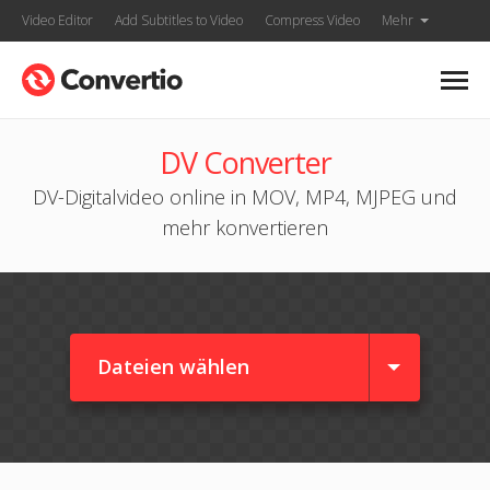
Video Editor
Add Subtitles to Video
Compress Video
Mehr
DV Converter
DV-Digitalvideo online in MOV, MP4, MJPEG und
mehr konvertieren
Dateien wählen