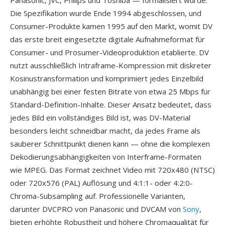
Panasonic, JVC, Philips und Toshiba — formalisiert wurde.
Die Spezifikation wurde Ende 1994 abgeschlossen, und
Consumer-Produkte kamen 1995 auf den Markt, womit DV
das erste breit eingesetzte digitale Aufnahmeformat für
Consumer- und Prosumer-Videoproduktion etablierte. DV
nutzt ausschließlich Intraframe-Kompression mit diskreter
Kosinustransformation und komprimiert jedes Einzelbild
unabhängig bei einer festen Bitrate von etwa 25 Mbps für
Standard-Definition-Inhalte. Dieser Ansatz bedeutet, dass
jedes Bild ein vollständiges Bild ist, was DV-Material
besonders leicht schneidbar macht, da jedes Frame als
sauberer Schnittpunkt dienen kann — ohne die komplexen
Dekodierungsabhängigkeiten von Interframe-Formaten
wie MPEG. Das Format zeichnet Video mit 720x480 (NTSC)
oder 720x576 (PAL) Auflösung und 4:1:1- oder 4:2:0-
Chroma-Subsampling auf. Professionelle Varianten,
darunter DVCPRO von Panasonic und DVCAM von
Sony
,
bieten erhöhte Robustheit und höhere Chromaqualität für