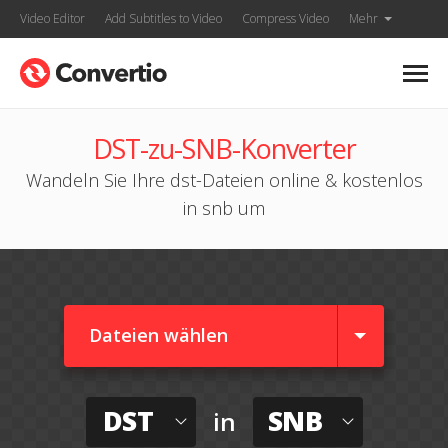
Video Editor
Add Subtitles to Video
Compress Video
Mehr
DST-zu-SNB-Konverter
Wandeln Sie Ihre dst-Dateien online & kostenlos
in snb um
Dateien wählen
DST
SNB
in