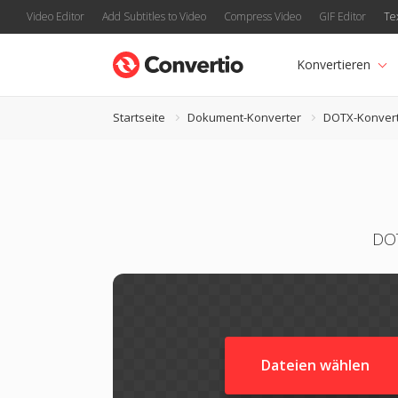
Video Editor
Add Subtitles to Video
Compress Video
GIF Editor
Te
Konvertieren
Startseite
Dokument-Konverter
DOTX-Konver
DOT
Dateien wählen