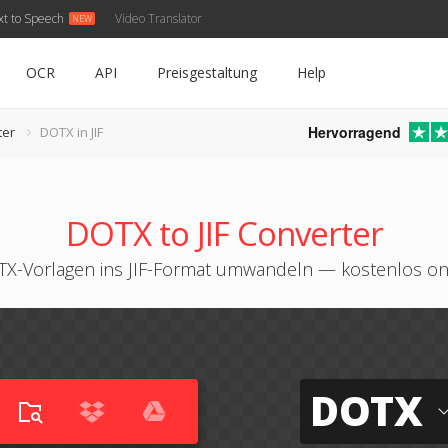
xt to Speech
Video Translator
OCR
API
Preisgestaltung
Help
Hervorragend
ter
DOTX in JIF
DOTX to JIF Converter
X-Vorlagen ins JIF-Format umwandeln — kostenlos on
DOTX