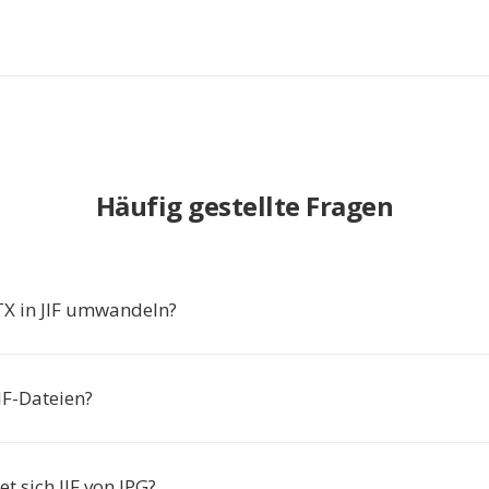
Häufig gestellte Fragen
 in JIF umwandeln?
IF-Dateien?
t sich JIF von JPG?