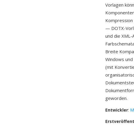
Vorlagen könn
Komponenten (
Kompression e
— DOTX-Vorlag
und die XML-A
Farbschemata 
Breite Kompat
Windows und
(mit Konverti
organisatoris
Dokumentsteür
Dokumentform
geworden.
Entwickler
:
M
Erstveröffen