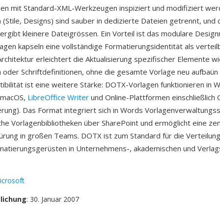
en mit Standard-XML-Werkzeugen inspiziert und modifiziert wer
Stile, Designs) sind sauber in dedizierte Dateien getrennt, und 
rgibt kleinere Dateigrössen. Ein Vorteil ist das modulare Des
en kapseln eine vollständige Formatierungsidentität als verteil
rchitektur erleichtert die Aktualisierung spezifischer Elemente w
oder Schriftdefinitionen, ohne die gesamte Vorlage neu aufbaün
ibilität ist eine weitere Stärke: DOTX-Vorlagen funktionieren in 
 macOS,
LibreOffice Writer
und Online-Plattformen einschließlich
erung). Das Format integriert sich in Words Vorlagenverwaltung
che Vorlagenbibliotheken über SharePoint und ermöglicht eine zent
ung in großen Teams. DOTX ist zum Standard für die Verteilun
atierungsgerüsten in Unternehmens-, akademischen und Verl
icrosoft
tlichung
: 30. Januar 2007