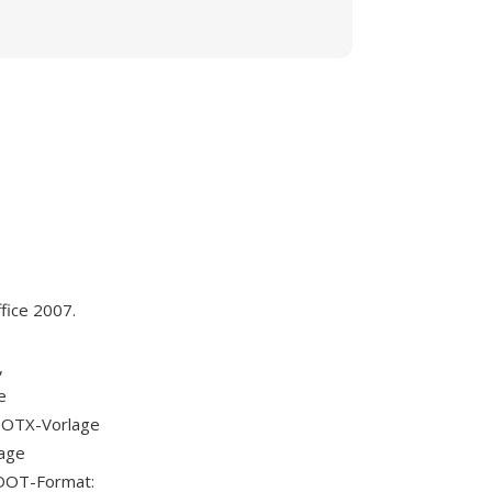
ffice 2007.
,
e
 DOTX-Vorlage
lage
 DOT-Format: