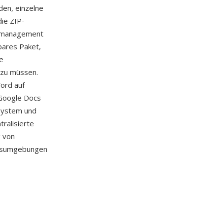
den, einzelne
die ZIP-
ignmanagement
bares Paket,
ie
 zu müssen.
Word auf
 Google Docs
ssystem und
ralisierte
g von
agsumgebungen