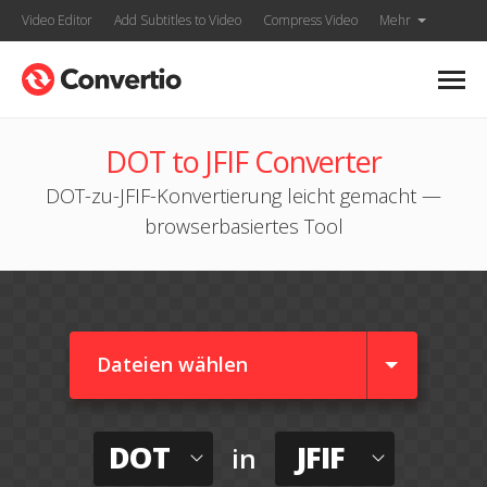
Video Editor
Add Subtitles to Video
Compress Video
Mehr
DOT to JFIF Converter
DOT-zu-JFIF-Konvertierung leicht gemacht —
browserbasiertes Tool
Dateien wählen
DOT
JFIF
in