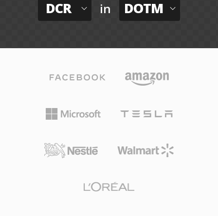
DCR
DOTM
in