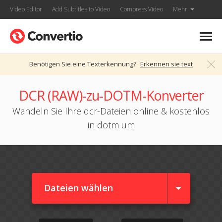
Video Editor
Add Subtitles to Video
Compress Video
Mehr
Benötigen Sie eine Texterkennung?
Erkennen sie text
DCR (RAW)-zu-DOTM-Konverter
Wandeln Sie Ihre dcr-Dateien online & kostenlos
in dotm um
Dateien wählen