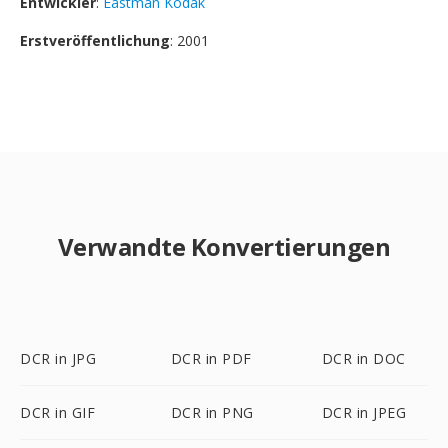
Entwickler
:
Eastman Kodak
Erstveröffentlichung
: 2001
Verwandte Konvertierungen
DCR in JPG
DCR in PDF
DCR in DOC
DCR in GIF
DCR in PNG
DCR in JPEG