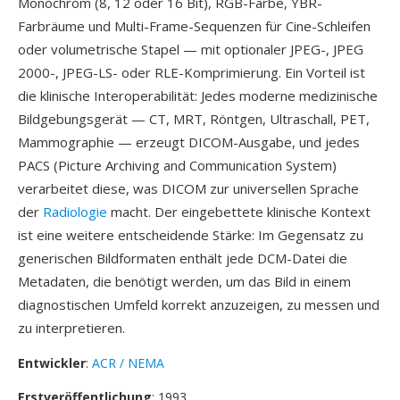
Monochrom (8, 12 oder 16 Bit), RGB-Farbe, YBR-
Farbräume und Multi-Frame-Sequenzen für Cine-Schleifen
oder volumetrische Stapel — mit optionaler JPEG-, JPEG
2000-, JPEG-LS- oder RLE-Komprimierung. Ein Vorteil ist
die klinische Interoperabilität: Jedes moderne medizinische
Bildgebungsgerät — CT, MRT, Röntgen, Ultraschall, PET,
Mammographie — erzeugt DICOM-Ausgabe, und jedes
PACS (Picture Archiving and Communication System)
verarbeitet diese, was DICOM zur universellen Sprache
der
Radiologie
macht. Der eingebettete klinische Kontext
ist eine weitere entscheidende Stärke: Im Gegensatz zu
generischen Bildformaten enthält jede DCM-Datei die
Metadaten, die benötigt werden, um das Bild in einem
diagnostischen Umfeld korrekt anzuzeigen, zu messen und
zu interpretieren.
Entwickler
:
ACR / NEMA
Erstveröffentlichung
: 1993