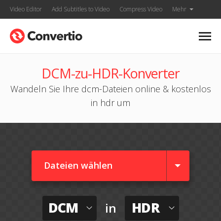
Video Editor
Add Subtitles to Video
Compress Video
Mehr
DCM-zu-HDR-Konverter
Wandeln Sie Ihre dcm-Dateien online & kostenlos
in hdr um
Dateien wählen
DCM
HDR
in