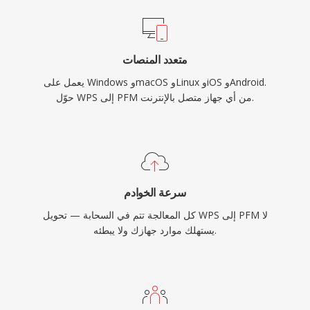
متعدد المنصات
يعمل على Windows وmacOS وLinux وiOS وAndroid.
حوّل WPS إلى PFM من أي جهاز متصل بالإنترنت.
سرعة الخوادم
كل المعالجة تتم في السحابة — تحويل WPS إلى PFM لا
يستهلك موارد جهازك ولا يبطئه.