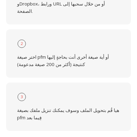
وDropbox، ورابط URL أو من خلال سحبها إلى
الصفحة.
2
اختر صيغة pfm أو أية صيغة أخرى أنت بحاجةٍ إليها
كنتيجة (أكثر من 200 صيغة مدعومة)
3
هيا قُم بتحويل الملف وسوف يمكنك تنزيل ملفك بصيغة
pfm فِيما بعد