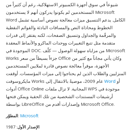
شيوعاً في سوق أجهزة الكمبيوتر الاستهلاكية، رغم أن كثيراً من
المستخدمين لم يكونوا يدركون أنهم لا يستخدمون Microsoft
Word الكامل. يدعم التنسيق ميزات معالجة نصوص أساسية تشمل
الخطوط ومحاذاة النص والمسافات البادئة والقوائم النقطية
والمرقّمة والجداول وتنسيق الصفحات، لكنه يفتقر إلى قدرات
متقدمة مثل تتبع التغييرات ووحدات الماكرو والأنماط المعقدة
الموجودة في DOC. من مزاياه سهولة الوصول — كلّف Microsoft
Works جزءاً بسيطاً من سعر Office وكان يأتي مجاناً مع كثير من
الأجهزة، موفراً معالجة نصوص قادرة لملايين المستخدمين
المنزليين والطلاب الذين لم يحتاجوا إلى ميزات المؤسسات. أوقفت
أو
Word
مايكروسوفت Works عام 2009، موصيةً بالانتقال إلى
أدوات Office Online المجانية. لا تزال ملفات WPS موجودة في
أرشيفات المستندات الشخصية من تلك الحقبة ويمكن فتحها
بواسطة LibreOffice وإصدارات أقدم من Microsoft Office.
Microsoft
:
المطوّر
الإصدار الأول
: 1987