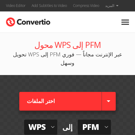
المزيد
Compress Video
Add Subtitles to Video
Video Editor
محول WPS إلى PFM
تحويل WPS إلى PFM عبر الإنترنت مجاناً — فوري
وسهل
اختر الملفات
WPS
PFM
إلى