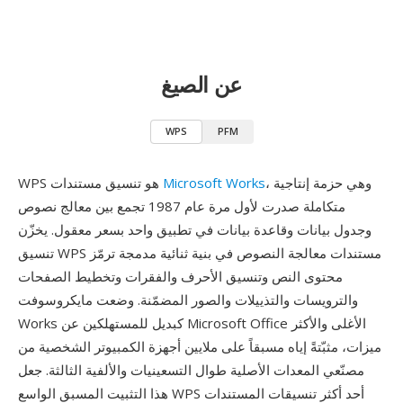
عن الصيغ
WPS
PFM
، وهي حزمة إنتاجية
Microsoft Works
WPS هو تنسيق مستندات
متكاملة صدرت لأول مرة عام 1987 تجمع بين معالج نصوص
وجدول بيانات وقاعدة بيانات في تطبيق واحد بسعر معقول. يخزّن
تنسيق WPS مستندات معالجة النصوص في بنية ثنائية مدمجة ترمّز
محتوى النص وتنسيق الأحرف والفقرات وتخطيط الصفحات
والترويسات والتذييلات والصور المضمّنة. وضعت مايكروسوفت
Works كبديل للمستهلكين عن Microsoft Office الأغلى والأكثر
ميزات، مثبّتةً إياه مسبقاً على ملايين أجهزة الكمبيوتر الشخصية من
مصنّعي المعدات الأصلية طوال التسعينيات والألفية الثالثة. جعل
هذا التثبيت المسبق الواسع WPS أحد أكثر تنسيقات المستندات