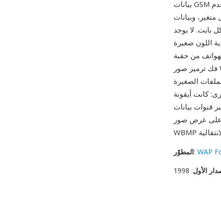
بيانات GSM ضيقة النطاق. تستخدم WBMP أبسط ترميز ممكن: بايت معرف النوع (دائماً 0 للنوع الوحيد
متغير، وبيانات
) محزمة ثمانية في كل بايت. لا يوجد
ة اللون صغيرة
اها الكفاءة المتناهية على الأجهزة المحدودة — يمكن
فك ترميز صور WBMP بأقل عبء معالجي وأدنى استهلاك للذاكرة تقريباً، وهو أمر حاسم على أجهزة
لملفات الصغيرة
ية تشغل بضع مئات من البايتات فقط، وهو حجم عملي للنقل
W كاملة الألوان، تظل ملفات
WAP F
:
المطوّر
دار الأول
: 1998