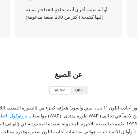
اختر صيغة odt أو أية صيغة أخرى أنت بحاجةٍ
إليها كنتيجة (أكثر من 200 صيغة مدعومة)
عن الصيغ
WBMP
ODT
(WAP)، طوره منتدى WAP (الذي اندمج لاحقاً في تحالف
مواصفات
بروتوكول التطب
الهاتف المحمول المفتوح) حوالي عام 
ات وأوائل الألفينات — هواتف بشاشات أحادية اللون صغيرة وقدرة معالجة 