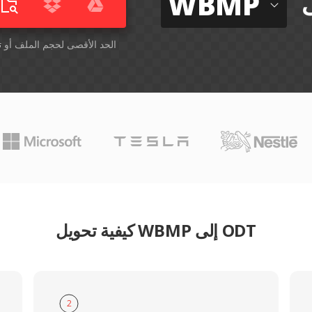
WBMP
أسقِط الملفات هنا. 1 GB الحد الأقصى لحجم الملف أو
ت
كيفية تحويل WBMP إلى ODT
2