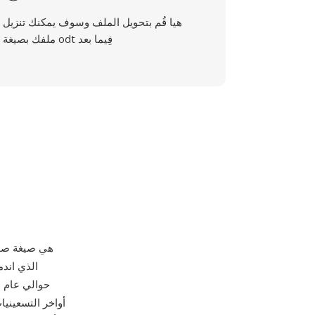
هيا قُم بتحويل الملف وسوف يمكنك تنزيل
ملفك بصيغة odt فِيما بعد
أواخر التسعيني