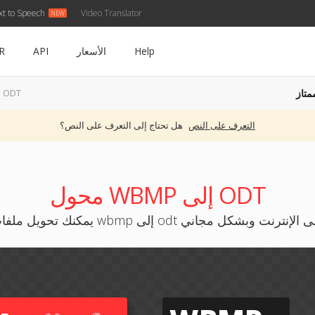
xt to Speech
Video Translator
Help
الأسعار
API
R
متاز
WBMP إلى ODT
التعرف على النص
هل تحتاج إلى التعرف على النص؟
محول WBMP إلى ODT
ك تحويل ملفات wbmp إلى odt على الإنترنت وبشكل مجاني