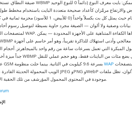
رض والارتفاع مرمَّزان كأعداد صحيحة متعددة البايت باستخدام مخطط طول 
البكسل الخام حيث يمثل كل بت بكسلاً واحداً (0 للأبيض، 1 للأسود
بيانات وصفية ولا ألوان — الصيغة مجرد حاوية بسيطة لتوصيل رسوم أحادي
لمتصفحات الهواتف من حقبة WAP. من أبرز مزاي
ول المبكرة التي تعمل بسرعات ساعة من رقم واحد بالميجاهرتز. أحجام ا
جداً ميزة أخرى: كانت أيقونة WBMP النموذج
بالكامل محلها متصفحات
WAP
عبر قنوات بيانات GSM بسرعة 9.6 كيلوبت في الثانية. بينما حلت منظومة
الويب المحمولة الحديثة القادرة على عرض صور JPEG وPNG وebP
WBMP موجودة في المحتوى المحمول المؤرشف من تلك الحقبة الانتقالية.
orum
الإص