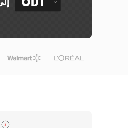
ODT
إلى
3