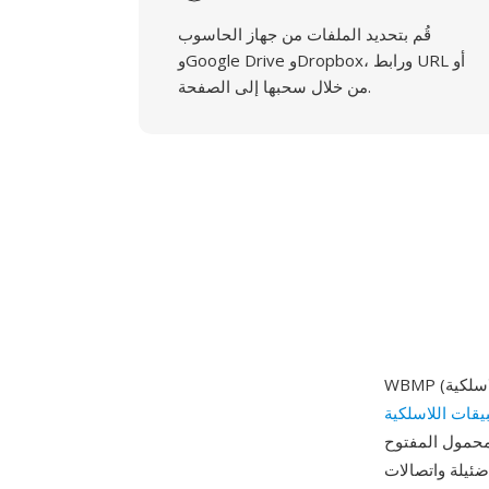
قُم بتحديد الملفات من جهاز الحاسوب
وGoogle Drive وDropbox، ورابط URL أو
من خلال سحبها إلى الصفحة.
WBMP (الصورة النقطية اللاسلكية) هي صيغة صور أحادية اللون (1 بت، أبيض وأسود) مُعرَّفة كجزء من
يقات اللاسلكية
1998. صُممت الصيغة للأجهزة المحمولة شديدة المحدودية في
ضئيلة واتصالات