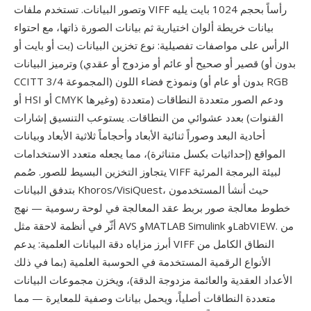
وتصور البيانات. تستخدم ملفات VIFF رأساً بحجم 1024 بايت يليه
بيانات خريطة ألوان اختيارية ثم بيانات الصورة ذاتها، مع احتواء
الرأس على مواصفات تفصيلية: نوع تخزين البيانات (بت أو بايت أو
قصير أو صحيح أو عائم أو مزدوج أو عقدي) وترميز البيانات (بدون أو
CCITT المجموعة 3/4) ونموذج فضاء اللون (بدون أو عام أو RGB
أو HSI أو CMYK وغيرها) ودعم الصور متعددة النطاقات (متعددة
القنوات) بعدد عشوائي من النطاقات. يستوعب التنسيق إشارات
أحادية البعد وصوراً ثنائية الأبعاد وأحجاماً ثلاثية الأبعاد وبيانات
المواقع (إحداثيات بكسل متناثرة)، مما يجعله متعدد الاستخدامات
يتجاوز التخزين البسيط للصور. صُمم VIFF لبيئة البرمجة المرئية
بتدفق البيانات Khoros/VisiQuest، حيث أنشأ المستخدمون
خطوط معالجة صور بربط عقد المعالجة في لوحة رسومية — نهج
أثّر في أنظمة لاحقة مثل AVS وMATLAB Simulink وLabVIEW. من
أبرز مزاياه دقة البيانات العلمية: يدعم VIFF النطاق الكامل من
الأنواع الرقمية المستخدمة في الحوسبة العلمية (بما في ذلك
الأعداد العقدية والعائمة مزدوجة الدقة)، ويخزن مجموعات البيانات
متعددة النطاقات أصلياً، ويحمل بيانات وصفية للمعايرة — مما