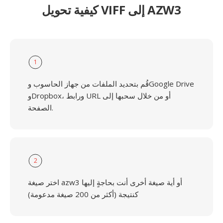
كيفية تحويل VIFF إلى AZW3
1
قُم بتحديد الملفات من جهاز الحاسوب وGoogle Drive
وDropbox، ورابط URL أو من خلال سحبها إلى
الصفحة.
2
اختر صيغة azw3 أو أية صيغة أخرى أنت بحاجةٍ إليها
كنتيجة (أكثر من 200 صيغة مدعومة)