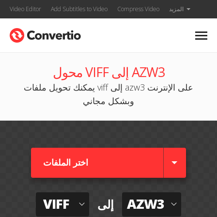
المزيد
Compress Video
Add Subtitles to Video
Video Editor
محول VIFF إلى AZW3
يمكنك تحويل ملفات viff إلى azw3 على الإنترنت
وبشكل مجاني
اختر الملفات
VIFF
AZW3
إلى