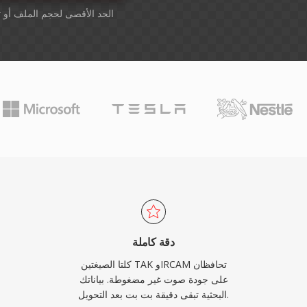
أسقِط الملفات هنا. 1 GB الحد الأقصى لحجم الملف أو
ت
دقة كاملة
كلتا الصيغتين TAK وIRCAM تحافظان
على جودة صوت غير مضغوطة. بياناتك
البحثية تبقى دقيقة بت بت بعد التحويل.