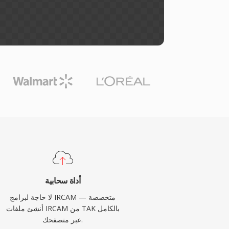
أداة سحابية
لا حاجة لبرامج IRCAM متخصصة —
أنشئ ملفات IRCAM من TAK بالكامل
عبر متصفحك.