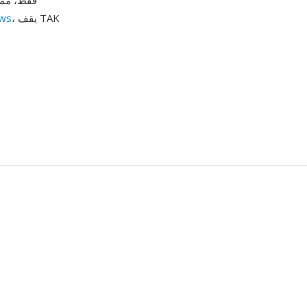
، يقف TAK
ws