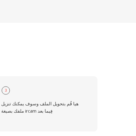
3
هيا قُم بتحويل الملف وسوف يمكنك تنزيل
ملفك بصيغة ircam فِيما بعد