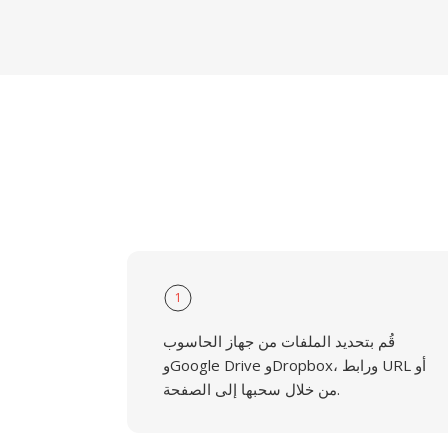
1
قُم بتحديد الملفات من جهاز الحاسوب
وGoogle Drive وDropbox، ورابط URL أو
من خلال سحبها إلى الصفحة.