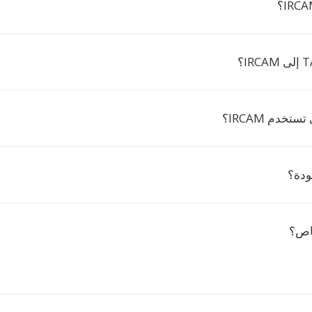
ستخدم IRCAM؟
ودة؟
اص؟