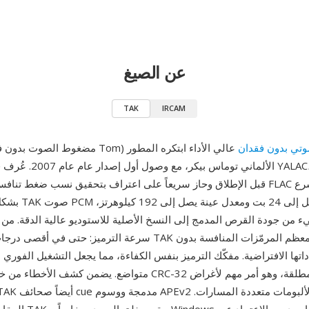
عن الصيغ
TAK
IRCAM
وتي بدون فقدان
عالي الأداء ابتكره المطور
الألماني توماس بيكر، مع وصول أ
قبل الإطلاق وحاز سريعاً على اعتراف بتحقيق نسب ضغط تنافس أو تتفوق على FLAC
بشكل ملحوظ. يدعم AK
ء من جودة القرص المدمج إلى النسخ الأصلية للاستوديو عالية الدقة. من 
سرعة الترميز: حتى في أقصى درجات الضغط، يرمّز TAK أسرع من معظ
اتها الافتراضية. مفكّك الترميز بنفس الكفاءة، مما يجعل التشغيل الفوري 
متواضع. يضمن كشف الأخطاء من خلال أرقام تحقق CRC-32 سلامة 