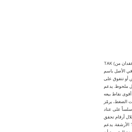
ول إصدار عام عام 2007. عُرف في الأصل باسم YALAC، وأُعيد تسميته
 مع فك ترميز أسرع
T صوت PCM بعمق بت يصل إلى 24 بت ومعدل عينة يصل إلى 192 كيلوهرتز،
أقوى نقاط بيعه
م المرمّزات المنافسة بدون
سلساً على عتاد
مطلقة، وهو أمر مهم لأغراض
الأرشفة. يدعم TAK أيضاً صحائف cue مدمجة ووسوم APEv2 لتنظيم الألبومات متعددة المسارات.