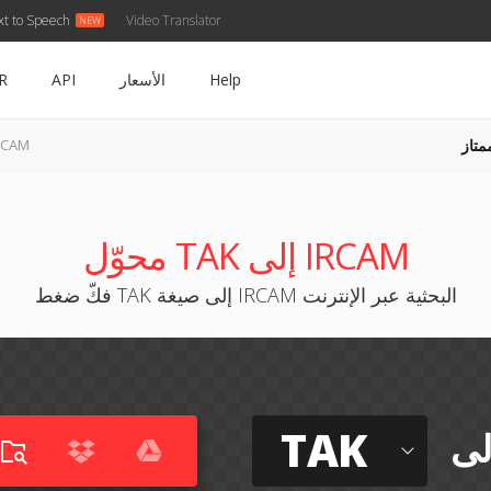
xt to Speech
Video Translator
Help
الأسعار
API
R
متاز
TAK إلى M
محوّل TAK إلى IRCAM
فكّ ضغط TAK إلى صيغة IRCAM البحثية عبر الإنترنت
TAK
لى