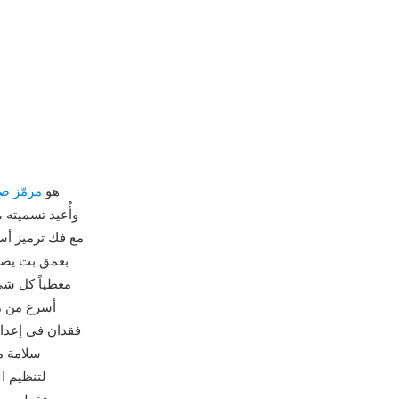
TAK (مضغوط الصوت بدون فقدان من Tom) هو
مرمّز ص
مغطياً كل شي
فقدان في إعداد