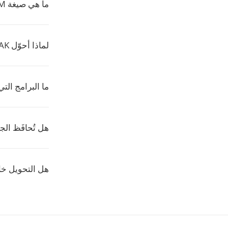
ما هي صيغة IRCAM؟
لماذا أحوّل TAK إلى IRCAM؟
ما البرامج التي ت
هل تُحافَظ الج
هل التحويل خ