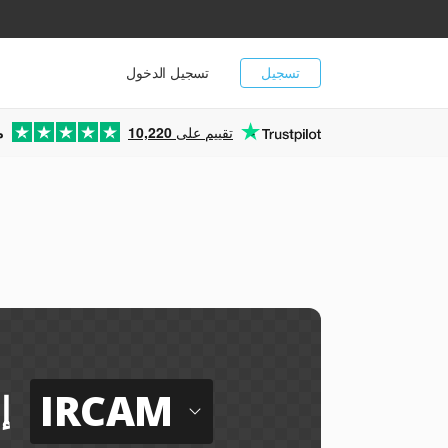
تسجيل
تسجيل الدخول
تقييم على
10,220
م
IRCAM
إ