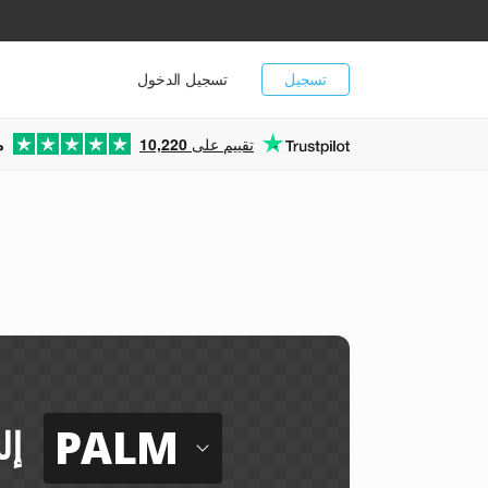
تسجيل
تسجيل الدخول
تقييم على
10,220
م
PALM
إل