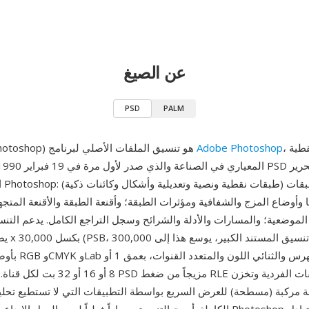
عن الصيغ
PSD
PALM
، محرر الصور النقطية
Adobe Photoshop
PSD (مستند Photoshop) هو تنسيق الملفات الأصلي لبرنامج
ال
وأوضاع المزج والشفافية ومؤثرات الطبقة؛ وأقنعة الطبقة والأقنعة المتجهة
 الموضعية؛ والمسارات والأدلة والشرائح وسجل التراجع الكامل. يدعم التن
بأوضاع ألوان تشمل B
8 أو 16 أو 32 بت لكل قناة. تستخدم ملفات PSD
ة مركبة (مسطحة) للعرض السريع بواسطة التطبيقات التي لا تستطيع تحليل