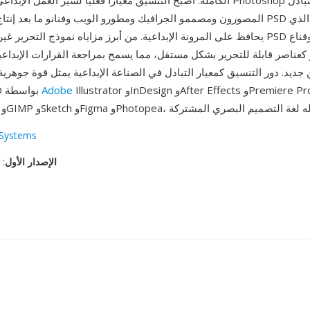
الكاملة. أصبح التنسيق معياراً فعلياً لسير العمل الإبداعي المهني يتجاوز op
المصورون ومصممو الجرافيك ومطورو الويب وفنانو ما بعد إنتاج الفيديو ملفات PSD
يحافظ على المرونة الإبداعية. من أبرز مزاياه نموذج التحرير غير المدمر: يحافظ SD
 كعناصر قابلة للتحرير بشكل مستقل، مما يسمح بمراجعة القرارات الإبداع
 جديد. دور التنسيق كمعيار التبادل في الصناعة الإبداعية يمثل قوة جوهر
Illustrator وInDesign وAfter Effects وPremiere Pro، وكذلك
Adobe
فتح ملفات PSD بواسطة
Systems
الإصدار الأول
: ١٩ فبراير، ١٩٩٠