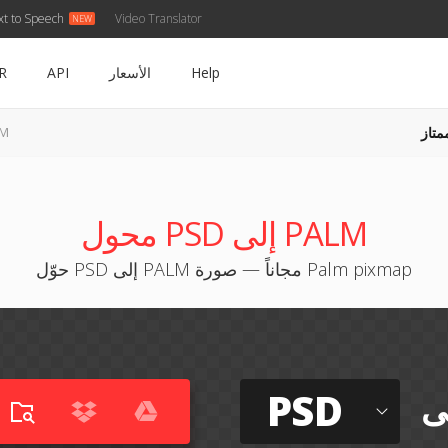
xt to Speech
Video Translator
Help
الأسعار
API
R
متاز
PSD
محول PSD إلى PALM
حوّل PSD إلى PALM مجاناً — صورة Palm pixmap
PSD
ى