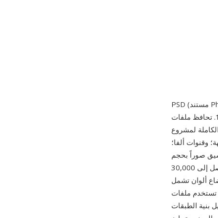
المعياري في الصناعة والذي صدر لأول مرة في 19 فبراير 1990. تحافظ ملفات PSD على حالة التحرير
كاملة لمشروع Photoshop: جميع الطبقات (طبقات نقطية ونصية وتعديلية وأشكال وكائنات ذكية)
؛ وقنوات ألفا؛
سيق صوراً بحجم
يصل إلى 30,000 x 30,000 بكسل (PSB، تنسيق المستند الكبير، يوسع هذا إلى 300,000 x 300,000)
RG وCMYK وLab والرمادي والمفهرس والثنائي اللون والمتعدد القنوات، بعمق 1 أو
 مزيجاً من ضغط RLE لبيانات الطبقات الفردية وتخزن
 بنية الطبقات