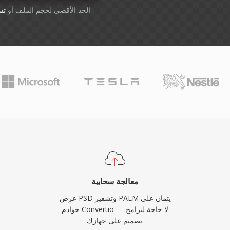
أسقِط الملفات هنا. 1 GB الحد الأقصى لحجم الملف أو
تس
معالجة سحابية
عرض PSD وتشفير PALM يتمان على
خوادم Convertio — لا حاجة لبرامج
تصميم على جهازك.