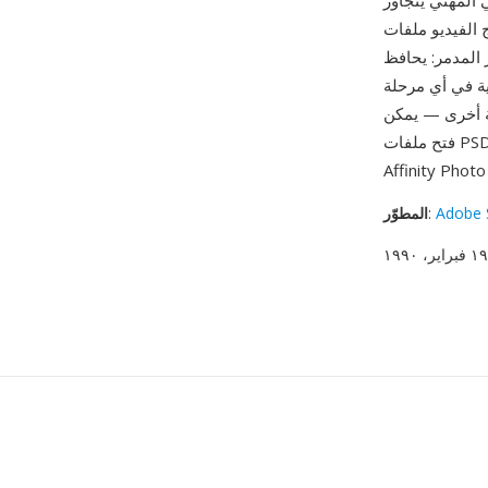
Photosh نفسه — يتبادل
 كتنسيق العمل الذي
P على كل طبقة وقناع
ية في أي مرحلة
ية أخرى — يمكن
Adobe 
:
المطوّر