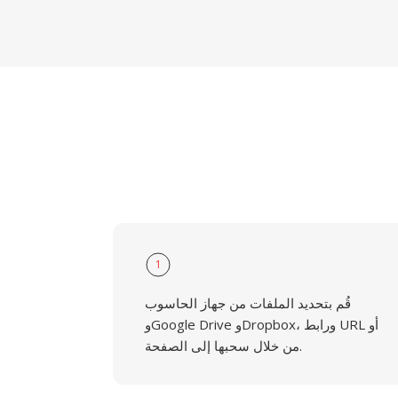
1
قُم بتحديد الملفات من جهاز الحاسوب
وGoogle Drive وDropbox، ورابط URL أو
من خلال سحبها إلى الصفحة.