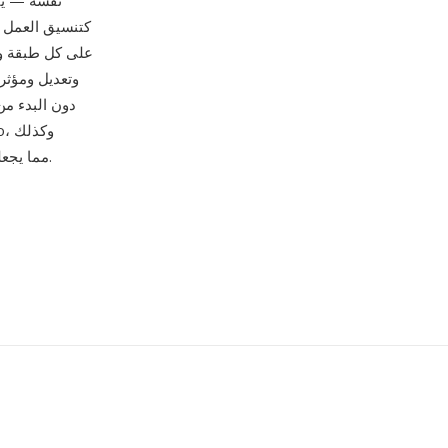
وتعديل ومؤثر
دون البدء من
Affinity Photo وGIMP وSketch وFigma وPhotopea، مما يجعله لغة التصميم البصري المشتركة.