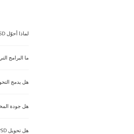
لماذا أحوّل PSD إلى PALM؟
ما البرامج التي ت
هل يدمج التحويل
هل جودة المخ
هل تحويل PSD إلى PALM مجاني؟