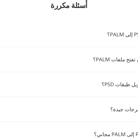
أسئلة مكررة
فتح ملفات PALM؟
 طبقات PSD؟
رجات جيدة؟