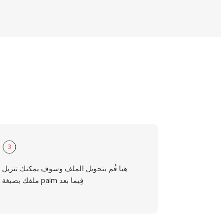
3
هيا قُم بتحويل الملف وسوف يمكنك تنزيل
ملفك بصيغة palm فِيما بعد