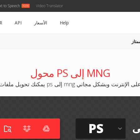
xt to Speech
Video Translator
Help
الأسعار
API
R
متاز
محول PS إلى MNG
مكنك تحويل ملفات ps إلى mng على الإنترنت وبشكل مجاني
PS
ى