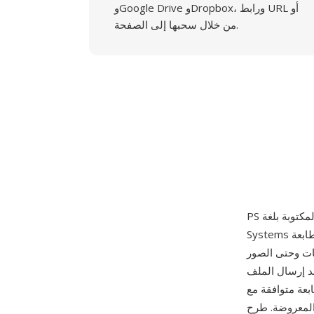
وGoogle Drive وDropbox، ورابط URL أو
من خلال سحبها إلى الصفحة.
Systems وشحنت لأول مرة عام 1984 مع طابعة Apple LaserWriter. ملف PostScript هو برنامج كامل
ات وحتى الصور
د إرسال الملف
PostSc أو مفسر (مثل Ghostscript)، ينفذ البرنامج وينتج المخرجات