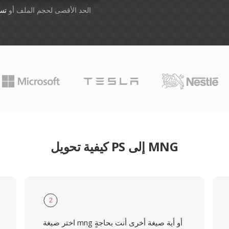
أسقِط الملفات هنا. 1 GB الحد الأقصى لحجم الملف أو
تس
كيفية تحويل PS إلى MNG
2
اختر صيغة mng أو أية صيغة أخرى أنت بحاجةٍ