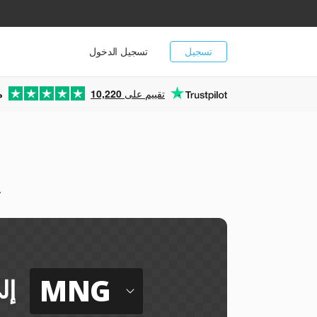
تسجيل
تسجيل الدخول
تقييم على
10,220
م
ي
MNG
إل