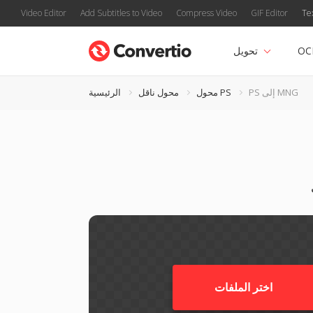
Video Editor
Add Subtitles to Video
Compress Video
GIF Editor
Te
OC
تحويل
PS إلى MNG
محول PS
محول ناقل
الرئيسية
اختر الملفات