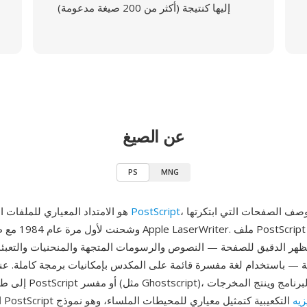
إليها كنتيجة (أكثر من 200 صيغة مدعومة)
عن الصيغ
PS
MNG
، لغة وصف الصفحات التي ابتكرتها Adobe
PostScript
PS هو الامتداد المعياري للملفات المكتوبة بلغة
هر الدقيق للصفحة — النصوص والرسومات المتجهة والمنحنيات والتعبئ
ة — باستخدام لغة مفسرة قائمة على المكدس بإمكانيات برمجة كاملة. عن
إلى طابعة متوافقة مع ript
زيه
التكعيبية كتمثيل معياري للمحيطات الملساء، وهو نموذج
المعروضة. طرح PostScript