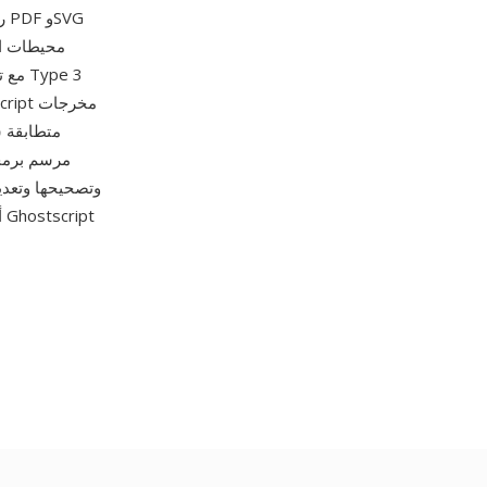
ر
مرسم برمجي