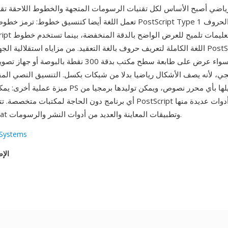
ياضي أصبح الأساس لكل تقنيات الرسومات المتجهة والخطوط اللاحقة تقريبا بما 
اللغة الكاملة لتعريف حروف بالغة التعقيد. من مزاياه استقلالية الجهاز — ينتج ملف
متطابقة سواء عرض على طابعة سطح مكتب بدقة 300 نقطة بالب
، لأنه يصف الأشكال رياضيا بدلا من شبكات بكسل. التنسيق النصي المقر
ميزة عملية أخرى: يمكن فحص ملفات PS وتصحيحها وتعديلها 
أي برنامج دون الحاجة لمكتبات متخصصة. تتعامل مع ملفات PostScript أدوا
وAdobe Acrobat وتطبيقات المعاينة والعديد من أدوات النشر والرسومات.
Systems
الإص