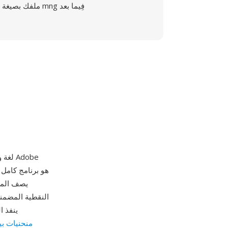
ملفك بصيغة mng فِيما بعد
يصف المظ
النقطية المضمن
منحنيات بي