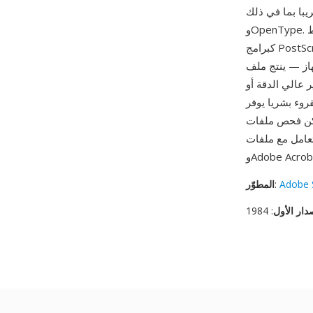
في ذلك PDF وSVG
وOpenType. تعمل اللغة أيضا كتنسيق خطوط: ترمز خطوط PostScript Type 1 محيطات الحروف
كبرامج PostScript مع تعليمات تلميح للعرض الواضح بالدقة المنخفضة، بينما تستخدم خطوط Type 3
 PostScript مخرجات
وصة أو جهاز تصوير عالي الدقة أو
وء بشريا يوفر
بأي محرر نصوص، ويمكن توليدها برمجيا من
ت عديدة منها Ghostscript
Adobe 
:
المطوّر
دار الأول
: 1984