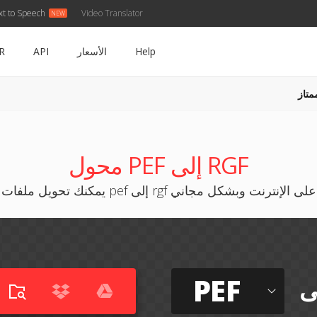
xt to Speech
Video Translator
Help
الأسعار
API
R
متاز
محول PEF إلى RGF
يمكنك تحويل ملفات pef إلى rgf على الإنترنت وبشكل مجاني
PEF
ى