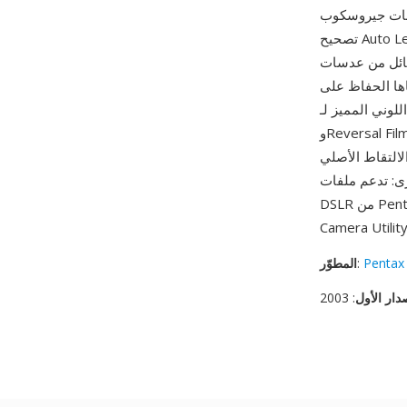
Shake Reduction (S) وتعريف العدسة من واجهة K-mount الإلكترونية ومعاملات
تصحيح Auto Level في الكاميرا. تتميز كاميرات Pentax ببنيتها المقاومة للعوامل الجوية وتوافقها مع
لتي يعود تاريخها إلى عام 1975، ويمكن لملفات PEF من هذه
اها الحفاظ على
 Pentax — فأوضاع Custom Image للعلامة التجارية (Bright وNatural
وReversal Film وBleach Bypass وغيرها) تُخزن كبيانات وصفية بدلاً من تطبيقها على البيانات الخام، مما
لالتقاط الأصلي
PEF من كل كاميرا
Pentax
:
المطوّر
دار الأول
: 2003