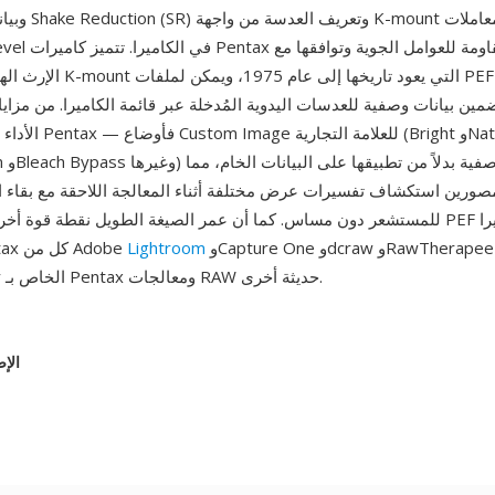
وبيانات جيروسكوب R
الإرث الهائل من عدسات K-mount ا
مين بيانات وصفية للعدسات اليدوية المُدخلة عبر قائمة الكاميرا. من مزاي
الأداء اللوني المميز لـ
مصورين استكشاف تفسيرات عرض مختلفة أثناء المعالجة اللاحقة مع بقاء ا
للمستشعر دون مساس. كما أن عمر الصيغة الطويل نقطة قوة أخرى: تدعم ملفات 
وCapture One وdcraw وRawTherapee وDigital
Lightroom
DSLR من Pentax كل من Adobe
Camera Utility الخاص بـ Pentax ومعالجات RAW حديثة أخرى.
الإص