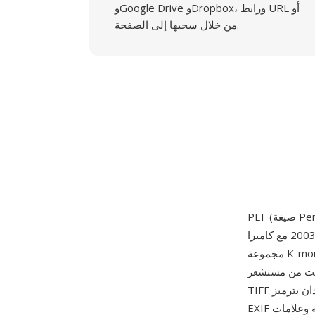
وGoogle Drive وDropbox، ورابط URL أو
من خلال سحبها إلى الصفحة.
المرآة، طُرحت عام 2003 مع كاميرا *ist D — أول كاميرا SLR رقمية من Pentax — واستمرت عبر
مجموعة K-mount الحالية ونظام 645 متوسط الحجم. تلتقط ملفات PEF القراءة غير المعالجة بعمق 12
ت من مستشعر CMOS في الكاميرا بنمط فسيفساء Bayer الأصلي، مخزنة في حاوية مبنية على
TIFF بضغط بدون فقدان بترميز Huffman. تتضمن الصيغة معاينات JPEG مضمنة بأحجام متعددة وبيانات
EXIF وصفية شاملة وعلامات MakerNote خاصة بـ Pentax تسجل إعدادات وضع Custom Image