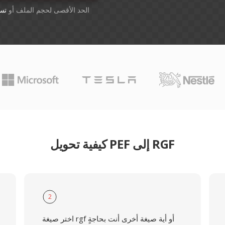
أسقِط الملفات هنا. 1 GB الحد الأقصى لحجم الملف أو
تس
كيفية تحويل PEF إلى RGF
2
اختر صيغة rgf أو أية صيغة أخرى أنت بحاجةٍ