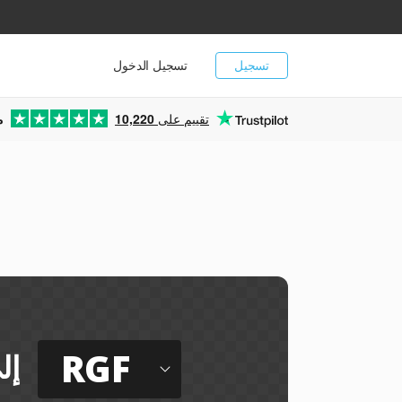
تسجيل
تسجيل الدخول
تقييم على
10,220
م
RGF
إل