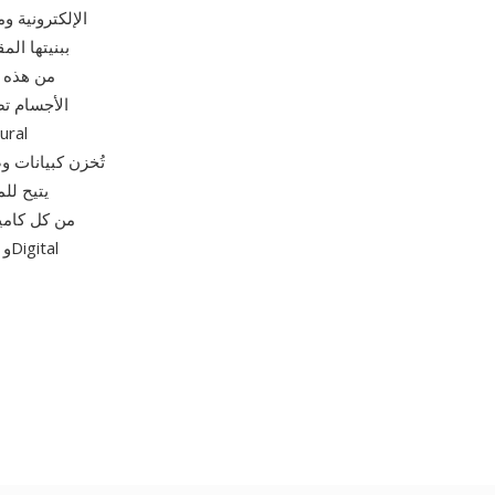
الأجسام تض
يتيح لل