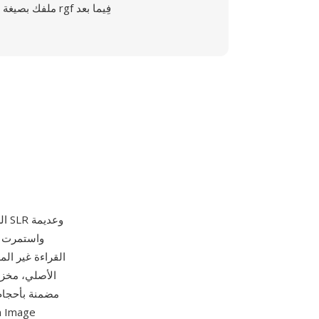
ملفك بصيغة rgf فِيما بعد