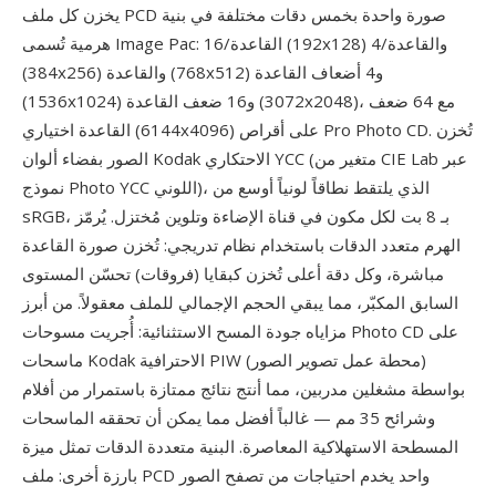
يخزن كل ملف PCD صورة واحدة بخمس دقات مختلفة في بنية
هرمية تُسمى Image Pac: القاعدة/16 (192x128) والقاعدة/4
(384x256) والقاعدة (768x512) و4 أضعاف القاعدة
(1536x1024) و16 ضعف القاعدة (3072x2048)، مع 64 ضعف
القاعدة اختياري (6144x4096) على أقراص Pro Photo CD. تُخزن
الصور بفضاء ألوان Kodak الاحتكاري YCC (متغير من CIE Lab عبر
نموذج Photo YCC اللوني)، الذي يلتقط نطاقاً لونياً أوسع من
sRGB، بـ 8 بت لكل مكون في قناة الإضاءة وتلوين مُختزل. يُرمّز
الهرم متعدد الدقات باستخدام نظام تدريجي: تُخزن صورة القاعدة
مباشرة، وكل دقة أعلى تُخزن كبقايا (فروقات) تحسّن المستوى
السابق المكبّر، مما يبقي الحجم الإجمالي للملف معقولاً. من أبرز
مزاياه جودة المسح الاستثنائية: أُجريت مسوحات Photo CD على
ماسحات Kodak الاحترافية PIW (محطة عمل تصوير الصور)
بواسطة مشغلين مدربين، مما أنتج نتائج ممتازة باستمرار من أفلام
وشرائح 35 مم — غالباً أفضل مما يمكن أن تحققه الماسحات
المسطحة الاستهلاكية المعاصرة. البنية متعددة الدقات تمثل ميزة
بارزة أخرى: ملف PCD واحد يخدم احتياجات من تصفح الصور