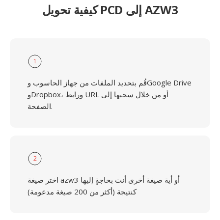
كيفية تحويل PCD إلى AZW3
1
قُم بتحديد الملفات من جهاز الحاسوب وGoogle Drive
وDropbox، ورابط URL أو من خلال سحبها إلى
الصفحة.
2
اختر صيغة azw3 أو أية صيغة أخرى أنت بحاجةٍ إليها
كنتيجة (أكثر من 200 صيغة مدعومة)