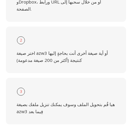
وDropbox، ورابط URL أو من خلال سحبها إلى
الصفحة.
2
اختر صيغة azw3 أو أية صيغة أخرى أنت بحاجةٍ إليها
كنتيجة (أكثر من 200 صيغة مدعومة)
3
هيا قُم بتحويل الملف وسوف يمكنك تنزيل ملفك بصيغة
azw3 فِيما بعد