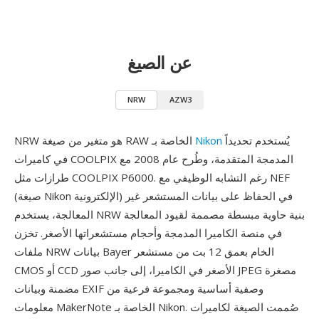
عن الصيغ
NRW
AZW3
يُستخدم تحديداً
Nikon
NRW هو متغير من صيغة RAW الخاصة بـ
في كاميرات COOLPIX المدمجة المتقدمة، وطُرح عام 2008 مع
طرازات مثل COOLPIX P6000. رغم التشابه الوظيفي مع NEF
(صيغة Nikon الإلكترونية) في الحفاظ على بيانات المستشعر غير
المعالجة، يستخدم NRW بنية حاوية مبسطة مصممة لقيود المعالجة
في منصة الكاميرا المدمجة وأحجام مستشعراتها الأصغر. تخزن
ملفات NRW بيانات Bayer الخام بعمق 12 بت من مستشعر
CMOS أو CCD الأصغر في الكاميرا، إلى جانب صور JPEG مصغرة
مضمنة وبيانات EXIF وصفية أساسية ومجموعة فرعية من
معلومات MakerNote الخاصة بـ Nikon. صُممت الصيغة لكاميرات