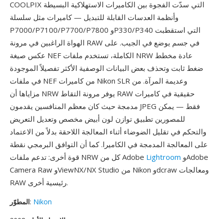
COOLPIX التي سدّت الفجوة بين الكاميرات الاستهلاكية البسيطة
وأنظمة العدسات القابلة للتبديل — كاميرات مثل سلسلة
P7000/P7100/P7700/P7800 وP330/P340 التي استقطبت
الهواة الراغبين في مرونة RAW في جسم يوضع في الجيب. على
عكس صيغة NEF الكاملة، تستخدم ملفات NRW عادة مخطط
ضغط ثابت وتحذف بعض البيانات الوصفية الأكثر تفصيلاً الموجودة
في ملفات NEF من كاميرات Nikon SLR وعديمة المرآة. من
مزاياها أن NRW يوفر مرونة التقاط RAW حقيقية في كاميرات
مدمجة حيث كان معظم المنافسين يقدمون JPEG فقط — يمكن
للمصورين تطبيق توازن لون أبيض مخصص وتعديل التعريض
والتحكم في تقليل الضوضاء أثناء المعالجة اللاحقة بدلاً من الاعتماد
على المعالجة المدمجة في الكاميرا. كما أن التوافق البرمجي نقطة
وAdobe
Lightroom
قوة أخرى: تدعم ملفات NRW كل من Adobe
Camera Raw وViewNX/NX Studio من Nikon وdcraw ومعالجات
RAW رئيسية أخرى.
Nikon
:
المطوّر