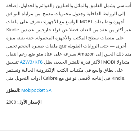
أساسي يشمل الغامق والمائل والعناوين والقوائم والجداول، إضافة
إلى الروابط الداخلية وجدول محتويات مدمج. من مزاياه التوافق
الواسع مع الأجهزة: تتعرف على ملفات MOBI أجهزة وتطبيقات
Kindle عبر أكثر من عقد من العتاد، فضلا عن قراء خارجيين عديدين
على منصات سطح المكتب والأجهزة المحمولة. خفة بنيته ميزة
أخرى — حتى الروايات الطويلة تنتج ملفات صغيرة الحجم تحمل
بسرعة على عتاد متواضع. رغم انتقال Amazon منذ ذلك الحين إلى
الأكثر قدرة للنشر الجديد، يظل MOBI متداولا
AZW3/KF8
تنسيق
على نطاق واسع في مكتبات الكتب الإلكترونية الحالية وتستمر
أدوات التحويل مثل Calibre في إنتاجه لأقصى توافق مع Kindle.
Mobipocket SA
:
المطوّر
الإصدار الأول
: 2000