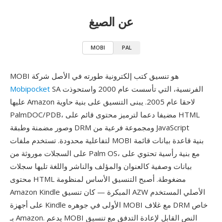
عن الصيغ
MOBI
PAL
MOBI هو تنسيق كتب إلكترونية طورته في الأصل شركة
SA الفرنسية، التي تأسست عام 2000 واستحوذت
Mobipocket
عليها Amazon لاحقا عام 2005. يبنى التنسيق على بنية حاوية
PalmDOC/PDB، مضيفا دعما لترميز محتوى قائم على HTML
وصور مضمنة وطبقة DRM ومجموعة فرعية من JavaScript
لتفاعلية محدودة. تستخدم ملفات MOBI بنية قاعدة بيانات قائمة
على السجلات موروثة من Palm OS، مع بنية رأسية تحتوي على
بيانات وصفية كالعنوان والمؤلف والناشر واللغة تليها سجلات
محتوى HTML مضغوطة. أصبح التنسيق الأساس لمنظومة
Amazon Kindle المبكرة — كان تنسيق AZW الأصلي المستخدم
على أجهزة Kindle الأولى في جوهره MOBI مع غلاف DRM خاص
بـ Amazon. يدعم MOBI النص القابل لإعادة التدفق مع تنسيق