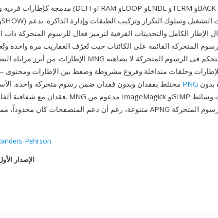
ل الإطار الكامل والتحديثات الفرقية لترميز فعال للرسوم المتحركة ذات الخ
رسوم المتحركة القائمة على الكائنات حيث تُعرّف العفاريت مرة واحدة وتُع
الإطارات. من أبرز مزاياه التطور التقني: يوفر MNG مستوى من الت
يضمن جودة بدون
PNG
مختلط بفقدان وبدون فقدان ضمن رسوم متحركة واحدة. الأساس القائم على
فقدان مع شفافية ألفا كاملة لكل إطار. MNG مدعوم م
متنوعة، رغم أن دعم المتصفحات كان محدوداً، مما أدى إلى ظهور APNG كبديل
Randers-Pehrson
الإصدار الأول