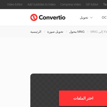
Video Editor
Add Subtitles to Video
Compress Video
GIF Editor
Te
OC
تحويل
M إلى XV
محول MNG
تحويل صورة
الرئيسية
اختر الملفات