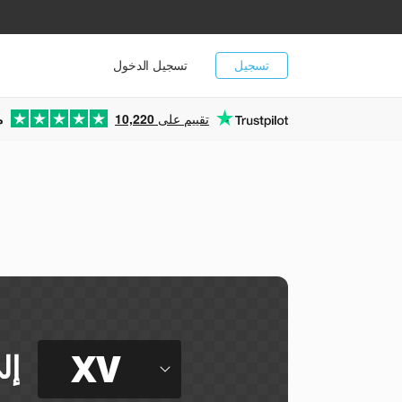
تسجيل
تسجيل الدخول
تقييم على
10,220
م
ي
XV
إل