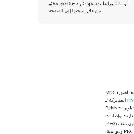
وGoogle Drive وDropbox، ورابط URL أو
من خلال سحبها إلى الصفحة.
MNG (رسومات الشبكة متعددة الصور) هو تنسيق رسوم متحركة ومتعدد الصور صُمم كنظير الرسوم
PN
المتحركة لـ
Pehrson وأعضاء مجتمع تطوير PNG، ويوسع MNG قدرات PNG بدعم تسلسلات الرسوم المتحركة
 JNG (رسومات شبكة
JPEG) لضغط المحتوى الفوتوغرافي بفقدان ضمن نفس الحاوية. يتكون ملف MNG من سلسلة من القطع
(وفق بنية PNG القائمة على القطع): قطعتا MHDR وMEND تحيطان بتدفق البيانات، مع صور PNG أو