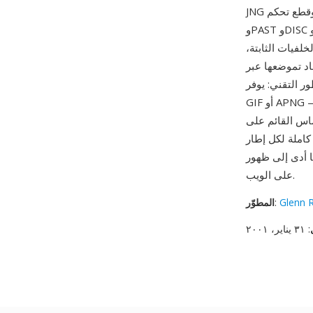
JNG مدمجة كإطارات فردية وقطع تحكم (DEFI وFRAM وLOOP وENDL وTERM وBACK وBASI وCLON
وPAST وDISC وSHOW) توجه توقيت التشغيل وسلوك التكرار وتركيب الطبقات وإدارة الذاكرة. يدعم
لفيات الثابتة،
اد تموضعها عبر
حكم في الرسوم المتحركة لا يضاهيه
GIF أو APNG — توقيت دقيق للإطارات وحلقات متداخلة وفروع مشروطة وضغط بين الإطارات ومحتوى
ن ImageMagick وGIMP ومشغلات وسائط
 أبسط للرسوم المتحركة
على الويب.
Glenn 
:
المطوّر
: ٣١ يناير، ٢٠٠١