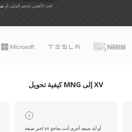
أسقِط الملفات هنا. 1 GB الحد الأقصى لحجم الملف أو
تس
كيفية تحويل MNG إلى XV
2
اختر صيغة xv أو أية صيغة أخرى أنت بحاجةٍ