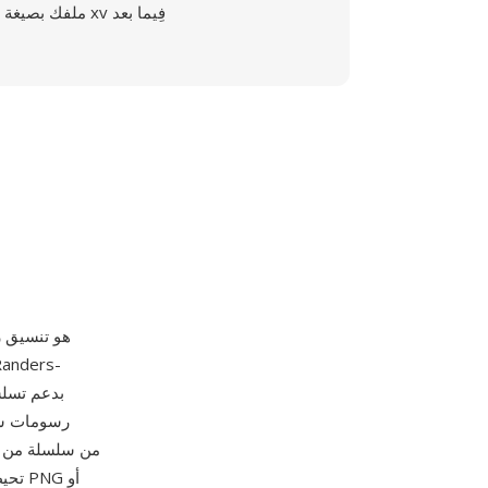
ملفك بصيغة xv فِيما بعد