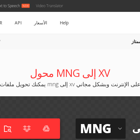
xt to Speech
Video Translator
Help
الأسعار
API
R
متاز
NG
محول MNG إلى XV
مكنك تحويل ملفات mng إلى xv على الإنترنت وبشكل مجاني
MNG
ى