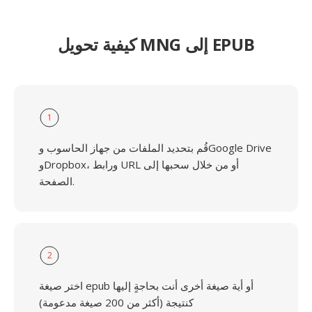
كيفية تحويل MNG إلى EPUB
1
قُم بتحديد الملفات من جهاز الحاسوب وGoogle Drive
وDropbox، ورابط URL أو من خلال سحبها إلى
الصفحة.
2
اختر صيغة epub أو أية صيغة أخرى أنت بحاجةٍ إليها
كنتيجة (أكثر من 200 صيغة مدعومة)