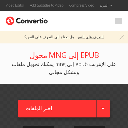
المزيد
Compress Video
Add Subtitles to Video
Video Editor
التعرف على النص
هل تحتاج إلى التعرف على النص؟
محول MNG إلى EPUB
يمكنك تحويل ملفات mng إلى epub على الإنترنت
وبشكل مجاني
اختر الملفات