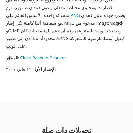
الإطارات ومحتوى مختلط بفقدان وبدون فقدان ضمن رسوم
يضمن جودة بدون فقدان
PNG
متحركة واحدة. الأساس القائم على
مع شفافية ألفا كاملة لكل إطار. MNG مدعوم من ImageMagick
وGIMP ومشغلات وسائط متنوعة، رغم أن دعم المتصفحات كان
محدوداً، مما أدى إلى ظهور APNG كبديل أبسط للرسوم المتحركة
على الويب.
Glenn Randers-Pehrson
:
المطوّر
الإصدار الأول
: ٣١ يناير، ٢٠٠١
تحويلات ذات صلة