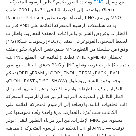
، مع وصول
PNG
ومتعدد الصور صُمم كنظير الرسوم المتحركة لـ
مواصفته إلى الإصدار 1.0 في 31 يناير 2001. طوّره Glenn
Randers-Pehrson وأعضاء مجتمع تطوير PNG، ويوسع MNG
قدرات PNG بدعم تسلسلات الرسوم المتحركة القائمة على
الإطارات وعروض الشرائح والتراكبات المعقدة للعفاريت وإطارات
JNG (رسومات شبكة JPEG) لضغط المحتوى الفوتوغرافي بفقدان
ضمن نفس الحاوية. يتكون ملف MNG من سلسلة من القطع (وفق
بنية PNG القائمة على القطع): قطعتا MHDR وMEND تحيطان
بتدفق البيانات، مع صور PNG أو JNG مدمجة كإطارات فردية وقطع
تحكم (DEFI وFRAM وLOOP وENDL وTERM وBACK وBASI
وCLON وPAST وDISC وSHOW) توجه توقيت التشغيل وسلوك
التكرار وتركيب الطبقات وإدارة الذاكرة. يدعم التنسيق استبدال
الإطار الكامل والتحديثات الفرقية لترميز فعال للرسوم المتحركة
ذات الخلفيات الثابتة، بالإضافة إلى الرسوم المتحركة القائمة على
الكائنات حيث تُعرّف العفاريت مرة واحدة وتُعاد تموضعها عبر
الإطارات. من أبرز مزاياه التطور التقني: يوفر MNG مستوى من
التحكم في الرسوم المتحركة لا يضاهيه GIF أو APNG — توقيت
دقيق للإطارات وحلقات متداخلة وفروع مشروطة وضغط بين