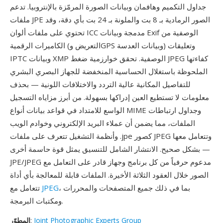
جداول التكميم وهافمان وبيانات الصورة المرمّزة بالإنتروبيا. تدعم
ملفات JPE الصور الرمادية بـ 8 بت والملونة بـ 24 بت بأي دقة، وقد
تحتوي على ملفات ألوان ICC مدمجة وبيانات Exif الوصفية من
الكاميرات الرقمية (التعريض وGPS وبيانات العدسة) وتعليقات
IPTC وبيانات XMP الوصفية. تحقق خوارزمية ضغط JPEG كفاءتها
الملحوظة باستغلال الحساسية المنخفضة للجهاز البصري البشري
للتفاصيل المكانية عالية التردد والاختلافات اللونية — بحذف
معلومات لا تستطيع العين إدراكها بسهولة. من أبرز مزاياه التسجيل
الواسع للامتداد في قواعد بيانات أنواع MIME وجداول ارتباطات
الملفات، مما يضمن أن عملاء البريد الإلكتروني وخوادم الويب
وأنظمة التشغيل تتعرف على ملفات .jpe كصور JPEG وتتعامل معها
بشكل صحيح. الانتشار الشامل للتنسيق يمثل قوة حاسمة أخرى —
JPE/JPEG مدعوم حرفياً من كل برنامج وجهاز قادر على التعامل مع
الصور خلال العقود الثلاثة الأخيرة. الملفات قابلة للمعالجة بأي أداة
، بما في ذلك جميع المتصفحات والمحررات
JPEG
تتعامل مع
ومكتبات البرمجة.
Joint Photographic Experts Group
:
المطوّر