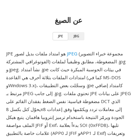
عن الصيغ
JPE
JBG
(مجموعة خبراء التصوير
JPEG
JPE هو امتداد ملفات بديل لصور
الفوتوغرافي المشتركة) المضغوطة، مطابق وظيفياً لملفات .jpg
و.jpeg. نشأ امتداد .jpe في بيئات الحوسبة المبكرة حيث كانت
امتدادات الملفات بثلاثة أحرف هي القاعدة (كما في MS-DOS
وWindows 3.x)، وسجّلت بعض التطبيقات .jpe كامتداد إضافي
مرتبط بـ JPEG إلى جانب .jpg. تحتوي ملفات JPE على بيانات JPEG
مضغوطة قياسية: نفس الضغط بفقدان القائم على DCT الذي
يحوّل كتل بكسل 8x8 إلى معاملات تردد ويكمّمها وفق إعدادات
الجودة ويرمّز النتيجة باستخدام ترميز إنتروبيا هافمان. يتبع هيكل
الملف مواصفة JFIF أو Exif، بدءاً بعلامة SOI (0xFFD8)، تليها
علامات خاصة بالتطبيق (APP0 لـ JFIF وAPP1 لـ Exif) وتعريفات