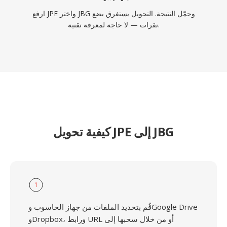
ارفع JPE واختر JBG وحمّل النتيجة. التحويل يستغرق بضع
نقرات — لا حاجة لمعرفة تقنية.
كيفية تحويل JPE إلى JBG
1
قُم بتحديد الملفات من جهاز الحاسوب وGoogle Drive
وDropbox، ورابط URL أو من خلال سحبها إلى