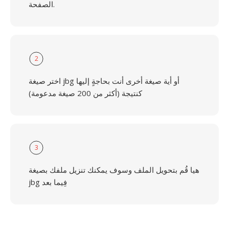
الصفحة.
2
اختر صيغة jbg أو أية صيغة أخرى أنت بحاجةٍ إليها
كنتيجة (أكثر من 200 صيغة مدعومة)
3
هيا قُم بتحويل الملف وسوف يمكنك تنزيل ملفك بصيغة
jbg فِيما بعد