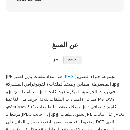
عن الصيغ
JPE
EPUB
(مجموعة خبراء التصوير
JPEG
JPE هو امتداد ملفات بديل لصور
الفوتوغرافي المشتركة) المضغوطة، مطابق وظيفياً لملفات .jpg
و.jpeg. نشأ امتداد .jpe في بيئات الحوسبة المبكرة حيث كانت
امتدادات الملفات بثلاثة أحرف هي القاعدة (كما في MS-DOS
وWindows 3.x)، وسجّلت بعض التطبيقات .jpe كامتداد إضافي
مرتبط بـ JPEG إلى جانب .jpg. تحتوي ملفات JPE على بيانات JPEG
مضغوطة قياسية: نفس الضغط بفقدان القائم على DCT الذي
يحوّل كتل بكسل 8x8 إلى معاملات تردد ويكمّمها وفق إعدادات