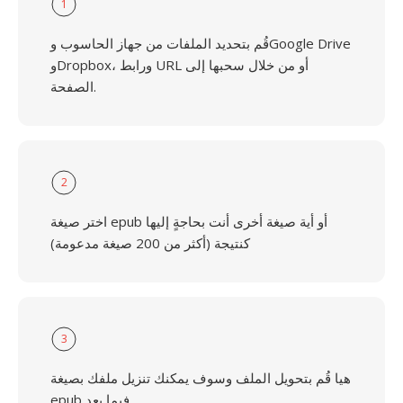
1
قُم بتحديد الملفات من جهاز الحاسوب وGoogle Drive
وDropbox، ورابط URL أو من خلال سحبها إلى
الصفحة.
2
اختر صيغة epub أو أية صيغة أخرى أنت بحاجةٍ إليها
كنتيجة (أكثر من 200 صيغة مدعومة)
3
هيا قُم بتحويل الملف وسوف يمكنك تنزيل ملفك بصيغة
epub فِيما بعد