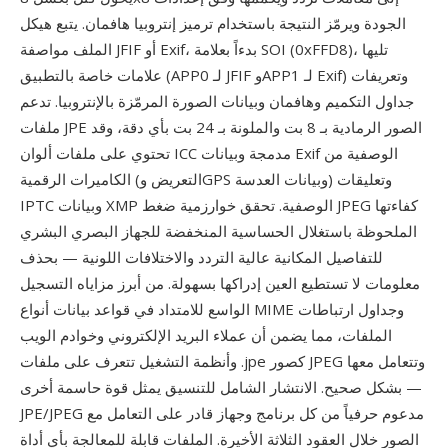
الجودة ويرمّز النتيجة باستخدام ترميز إنتروبيا هافمان. يتبع هيكل
الملف مواصفة JFIF أو Exif، بدءاً بعلامة SOI (0xFFD8)، تليها
علامات خاصة بالتطبيق (APP0 لـ JFIF وAPP1 لـ Exif) وتعريفات
جداول التكميم وهافمان وبيانات الصورة المرمّزة بالإنتروبيا. تدعم
ملفات JPE الصور الرمادية بـ 8 بت والملونة بـ 24 بت بأي دقة، وقد
تحتوي على ملفات ألوان ICC مدمجة وبيانات Exif الوصفية من
الكاميرات الرقمية (التعريض وGPS وبيانات العدسة) وتعليقات
IPTC وبيانات XMP الوصفية. تحقق خوارزمية ضغط JPEG كفاءتها
الملحوظة باستغلال الحساسية المنخفضة للجهاز البصري البشري
للتفاصيل المكانية عالية التردد والاختلافات اللونية — بحذف
معلومات لا تستطيع العين إدراكها بسهولة. من أبرز مزاياه التسجيل
الواسع للامتداد في قواعد بيانات أنواع MIME وجداول ارتباطات
الملفات، مما يضمن أن عملاء البريد الإلكتروني وخوادم الويب
وأنظمة التشغيل تتعرف على ملفات .jpe كصور JPEG وتتعامل معها
بشكل صحيح. الانتشار الشامل للتنسيق يمثل قوة حاسمة أخرى —
JPE/JPEG مدعوم حرفياً من كل برنامج وجهاز قادر على التعامل مع
الصور خلال العقود الثلاثة الأخيرة. الملفات قابلة للمعالجة بأي أداة