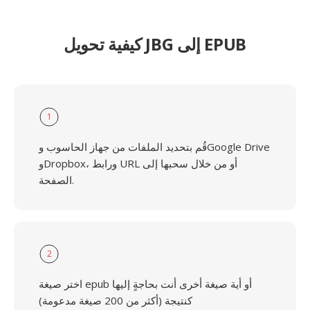
كيفية تحويل JBG إلى EPUB
1
قُم بتحديد الملفات من جهاز الحاسوب وGoogle Drive
وDropbox، ورابط URL أو من خلال سحبها إلى
الصفحة.
2
اختر صيغة epub أو أية صيغة أخرى أنت بحاجةٍ إليها
كنتيجة (أكثر من 200 صيغة مدعومة)