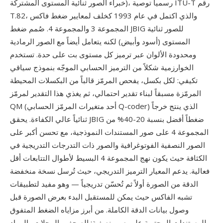
خبراء الصور ثنائية المستوى المشتركة)، رسمياً توصية ITU-T رقم
T.82، والذي اكتمل في عام 1993 كخلف لمعايير ضغط فاكس
المجموعة 3 والمجموعة 4. صُمم ضغط JBIG للصور ثنائية
المستوى (أسود وأبيض) لكنه يتعامل أيضاً مع الصور الرمادية
ومحدودة الألوان عبر ترميز كل مستوى بت على حدة. تستخدم
الخوارزمية شكلاً من الترميز الحسابي الموجّه بنموذج سياقي
تكيفي: لكل بكسل، يفحص المرمّز قالباً من البكسلات المحيطة
المرمّزة مسبقاً لبناء تقدير احتمالي، ثم يغذي هذا التقدير لمرمّز
QM (أحد متغيرات المرمّز الحسابي Q-coder) الذي ينتج خرجاً
ثنائياً عالي الكفاءة. يحقق JBIG ضغطاً أفضل بنسبة 20-40% من
المجموعة 4 على صور المستندات النموذجية، مع تحسن أكبر على
الصور النصفية الفوتوغرافية والصور ذات التدرجات التدريجية في
الكثافة حيث يكون نهج المجموعة 4 البسيط لأطوال التتابعات أقل
فعالية. يدعم المعيار الترميز التدريجي، حيث تُرسل نسخة منخفضة
الدقة من الصورة أولاً ثم تُحسّن تدريجياً — وهو مفيد لتطبيقات
تشبه الفاكس حيث يمكن للمستقبل البدء بعرض الصورة قبل
وصول بيانات الدقة الكاملة. من أبرز مزاياه الضغط المتفوق
للمستندات المحتوية على صور نصفية: الصحف والمجلات والمواد