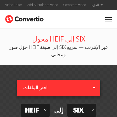
المزيد
Compress Video
Add Subtitles to Video
Video Editor
محول HEIF إلى SIX
حوّل صور HEIF إلى صيغة SIX عبر الإنترنت — سريع
ومجاني
اختر الملفات
HEIF
SIX
إلى