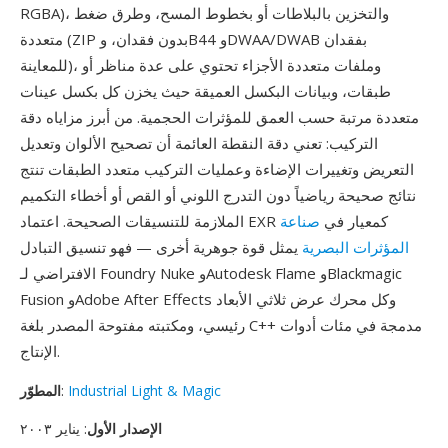
RGBA)، والتخزين بالبلاطات أو بخطوط المسح، وطرق ضغط
متعددة (ZIP بدون فقدان، وB44 وDWAA/DWAB بفقدان
للمعاينة)، وملفات متعددة الأجزاء تحتوي على عدة مناظر أو
طبقات، وبيانات البكسل العميقة حيث يخزن كل بكسل عينات
متعددة مرتبة حسب العمق للمؤثرات الحجمية. من أبرز مزاياه دقة
التركيب: تعني دقة النقطة العائمة أن تصحيح الألوان وتعديل
التعريض وتغييرات الإضاءة وعمليات التركيب متعدد الطبقات تنتج
نتائج صحيحة رياضياً دون التدرج اللوني أو القص أو أخطاء التكميم
الملازمة للتنسيقات الصحيحة. اعتماد EXR كمعيار في
صناعة
المؤثرات البصرية
يمثل قوة جوهرية أخرى — فهو تنسيق التبادل
الافتراضي لـ Foundry Nuke وAutodesk Flame وBlackmagic
Fusion وAdobe After Effects وكل محرك عرض ثلاثي الأبعاد
رئيسي، ومكتبته مفتوحة المصدر بلغة C++ مدمجة في مئات أدوات
الإنتاج.
Industrial Light & Magic
:
المطوّر
الإصدار الأول
: يناير ٢٠٠٣