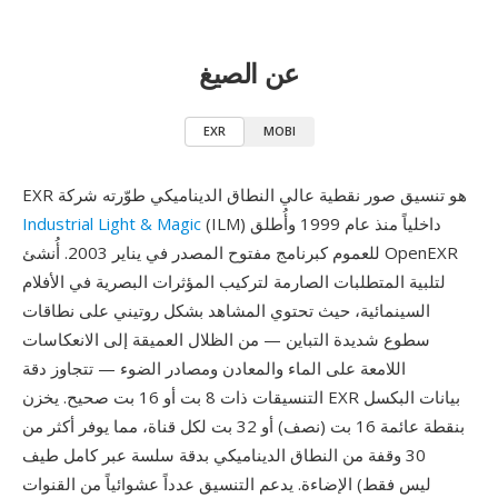
عن الصيغ
EXR
MOBI
EXR هو تنسيق صور نقطية عالي النطاق الديناميكي طوّرته شركة
(ILM) داخلياً منذ عام 1999 وأُطلق
Industrial Light & Magic
للعموم كبرنامج مفتوح المصدر في يناير 2003. أُنشئ OpenEXR
لتلبية المتطلبات الصارمة لتركيب المؤثرات البصرية في الأفلام
السينمائية، حيث تحتوي المشاهد بشكل روتيني على نطاقات
سطوع شديدة التباين — من الظلال العميقة إلى الانعكاسات
اللامعة على الماء والمعادن ومصادر الضوء — تتجاوز دقة
التنسيقات ذات 8 بت أو 16 بت صحيح. يخزن EXR بيانات البكسل
بنقطة عائمة 16 بت (نصف) أو 32 بت لكل قناة، مما يوفر أكثر من
30 وقفة من النطاق الديناميكي بدقة سلسة عبر كامل طيف
الإضاءة. يدعم التنسيق عدداً عشوائياً من القنوات (ليس فقط