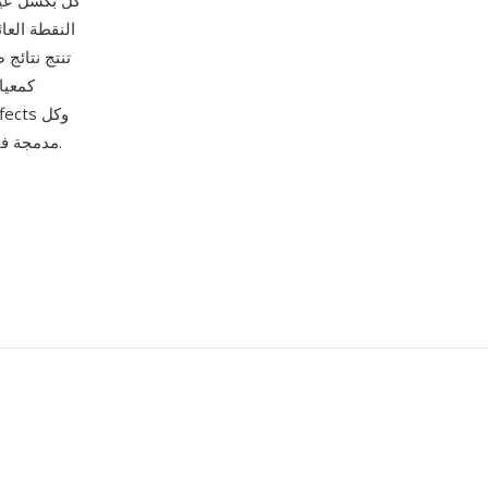
كل بكسل عين
النقطة العا
تنتج نتائج 
اعتماد EXR
محرك عرض ثلاثي الأبعاد رئيسي، ومكتبته مفتوحة المصدر بلغة C++ مدمجة في مئات أدوات الإنتاج.