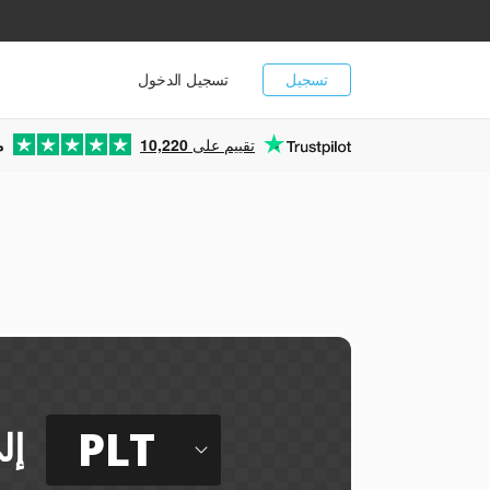
تسجيل
تسجيل الدخول
تقييم على
10,220
م
PLT
إل