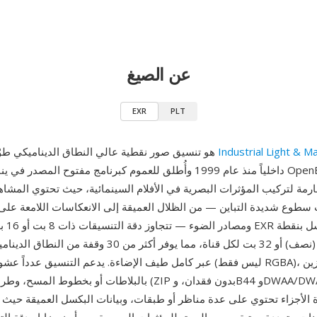
عن الصيغ
EXR
PLT
Industrial Light & M
EXR هو تنسيق صور نقطية عالي النطاق الديناميكي طوّرته شركة
رمة لتركيب المؤثرات البصرية في الأفلام السينمائية، حيث تحتوي المشا
سطوع شديدة التباين — من الظلال العميقة إلى الانعكاسات اللامعة على 
ومصادر ا
عائمة 16 بت (نصف) أو 32 بت لكل قناة، مما يوفر أكثر من 30 
عبر كامل طيف الإضاءة. يدعم التنسيق عدداً عشوائياً من القنوات (ليس
بالبلاطات أو بخطوط المسح، وطرق ضغط متعددة (ZIP بدون فقدا