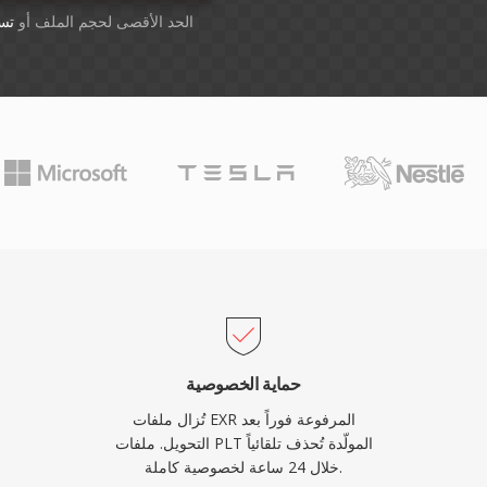
أسقِط الملفات هنا. 1 GB الحد الأقصى لحجم الملف أو
تس
حماية الخصوصية
تُزال ملفات EXR المرفوعة فوراً بعد
التحويل. ملفات PLT المولّدة تُحذف تلقائياً
خلال 24 ساعة لخصوصية كاملة.