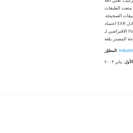
ركيب: تعني دقة
 متعدد الطبقات
سيقات الصحيحة.
دل
الافتراضي لـ Foundry Nuke وAutodesk Flame وBlackmagic Fusion وAdobe After Effects وكل
Industr
:
المطوّر
الأول
: يناير ٢٠٠٣