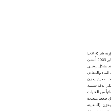
داخلياً منذ عام 1999 وأُطلق للعموم كبرنامج مفتوح المصدر في يناير 2003. أُنشئ OpenEXR لتلبية
هد بشكل روتيني
الماء والمعادن
لضوء — تتجاوز دقة التنسيقات ذات 8 بت أو 16 بت صحيح. يخزن EXR بيانات البكسل بنقطة
وقفة من النطاق الديناميكي بدقة سلسة
 فقط RGBA)، والتخزين
ن، وB44 وDWAA/DWAB بفقدان
للمعاينة)، وملفات متعددة الأجزاء تحتوي على عدة مناظر أو طبقات، وبيانات البكسل العميقة حيث يخزن