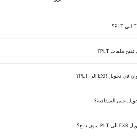
تفتح ملفات PLT؟
 تحويل EXR الى PLT؟
ويل على الشفافية؟
دون دفع؟