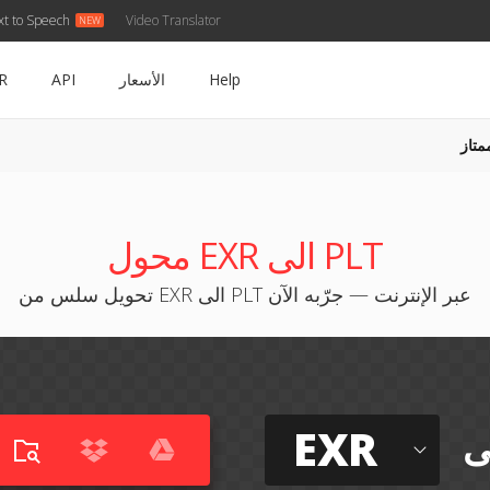
xt to Speech
Video Translator
Help
الأسعار
API
R
متاز
محول EXR الى PLT
تحويل سلس من EXR الى PLT عبر الإنترنت — جرّبه الآن
EXR
ى