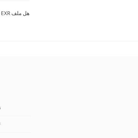
هل ملف EXR الخاص بي آمن أثناء التحويل؟
R
R