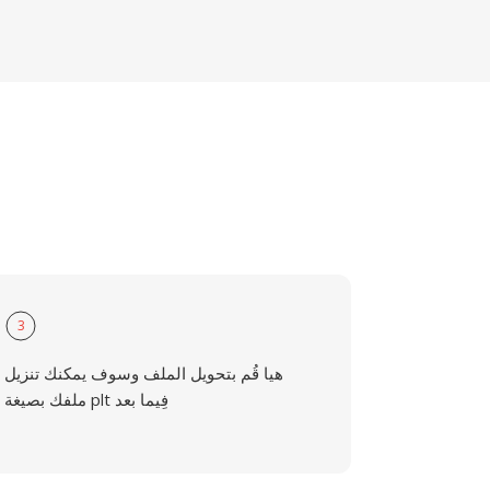
3
هيا قُم بتحويل الملف وسوف يمكنك تنزيل
ملفك بصيغة plt فِيما بعد