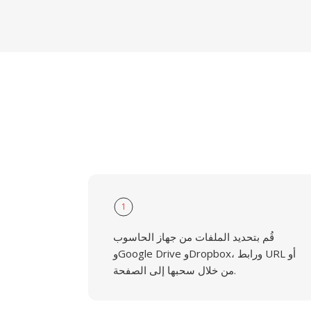
1
قُم بتحديد الملفات من جهاز الحاسوب
وGoogle Drive وDropbox، ورابط URL أو
من خلال سحبها إلى الصفحة.