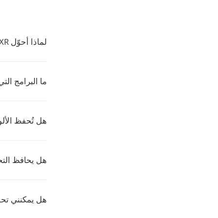
لماذا أحوّل EXR الى PLT؟
ما البرامج التي 
هل تُحفظ الألوان في
هل يحافظ التح
هل يمكنني تحويل EXR الى PLT ب