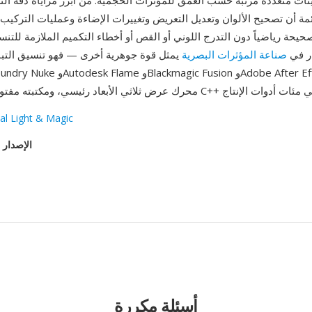
ات متعددة مرتبة حسب العمق للمؤثرات الحجمية. من أبرز مزاياه دقة الت
ئمة أن تصحيح الألوان وتعديل التعريض وتغييرات الإضاءة وعمليات التركيب
صحيحة رياضياً دون التدرج اللوني أو القص أو أخطاء التكميم الملازمة للتن
 كمعيار في
صناعة المؤثرات البصرية
يمثل قوة جوهرية أخرى — فهو تنسيق التبا
ial Light & Magic
الإصدار 
أسئلة مكررة