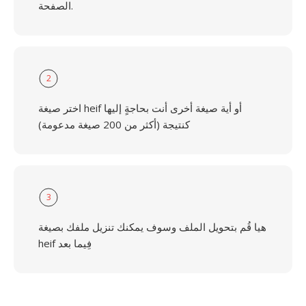
الصفحة.
2
اختر صيغة heif أو أية صيغة أخرى أنت بحاجةٍ إليها
كنتيجة (أكثر من 200 صيغة مدعومة)
3
هيا قُم بتحويل الملف وسوف يمكنك تنزيل ملفك بصيغة
heif فِيما بعد