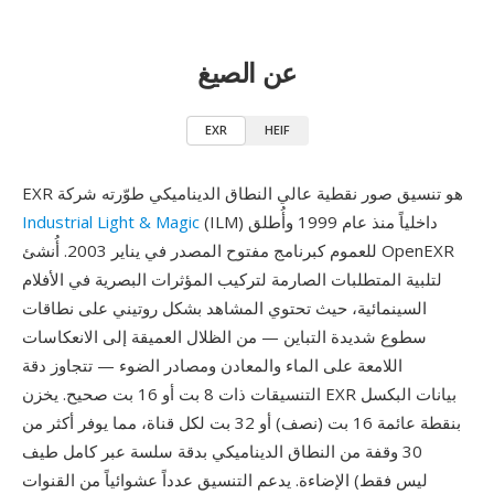
عن الصيغ
EXR
HEIF
EXR هو تنسيق صور نقطية عالي النطاق الديناميكي طوّرته شركة
(ILM) داخلياً منذ عام 1999 وأُطلق
Industrial Light & Magic
للعموم كبرنامج مفتوح المصدر في يناير 2003. أُنشئ OpenEXR
لتلبية المتطلبات الصارمة لتركيب المؤثرات البصرية في الأفلام
السينمائية، حيث تحتوي المشاهد بشكل روتيني على نطاقات
سطوع شديدة التباين — من الظلال العميقة إلى الانعكاسات
اللامعة على الماء والمعادن ومصادر الضوء — تتجاوز دقة
التنسيقات ذات 8 بت أو 16 بت صحيح. يخزن EXR بيانات البكسل
بنقطة عائمة 16 بت (نصف) أو 32 بت لكل قناة، مما يوفر أكثر من
30 وقفة من النطاق الديناميكي بدقة سلسة عبر كامل طيف
الإضاءة. يدعم التنسيق عدداً عشوائياً من القنوات (ليس فقط