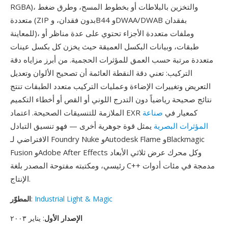
RGBA)، والتخزين بالبلاطات أو بخطوط المسح، وطرق ضغط
متعددة (ZIP بدون فقدان، وB44 وDWAA/DWAB بفقدان
للمعاينة)، وملفات متعددة الأجزاء تحتوي على عدة مناظر أو
طبقات، وبيانات البكسل العميقة حيث يخزن كل بكسل عينات
متعددة مرتبة حسب العمق للمؤثرات الحجمية. من أبرز مزاياه دقة
التركيب: تعني دقة النقطة العائمة أن تصحيح الألوان وتعديل
التعريض وتغييرات الإضاءة وعمليات التركيب متعدد الطبقات تنتج
نتائج صحيحة رياضياً دون التدرج اللوني أو القص أو أخطاء التكميم
الملازمة للتنسيقات الصحيحة. اعتماد EXR كمعيار في
صناعة
المؤثرات البصرية
يمثل قوة جوهرية أخرى — فهو تنسيق التبادل
الافتراضي لـ Foundry Nuke وAutodesk Flame وBlackmagic
Fusion وAdobe After Effects وكل محرك عرض ثلاثي الأبعاد
رئيسي، ومكتبته مفتوحة المصدر بلغة C++ مدمجة في مئات أدوات
الإنتاج.
Industrial Light & Magic
:
المطوّر
الإصدار الأول
: يناير ٢٠٠٣