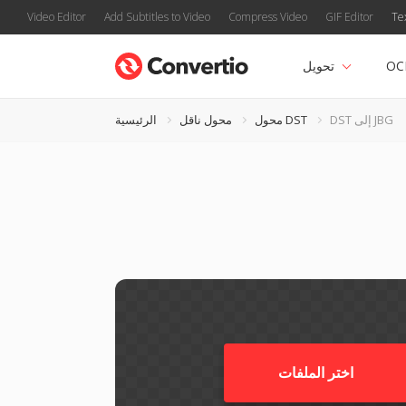
Video Editor
Add Subtitles to Video
Compress Video
GIF Editor
Te
OC
تحويل
DST إلى JBG
محول DST
محول ناقل
الرئيسية
اختر الملفات