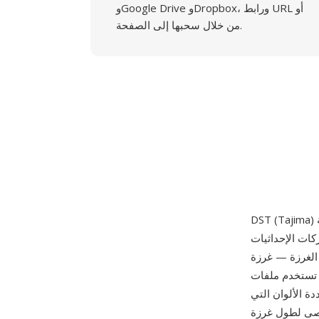
وGoogle Drive وDropbox، ورابط URL أو
من خلال سحبها إلى الصفحة.
ركات الإحداثيات
 الغرزة — غرزة
يزاً ثنائياً مضغوطاً
ة الألوان التي
م الإحداثيات زيادات بمقدار 0.1 مم بحد أقصى لطول غرزة