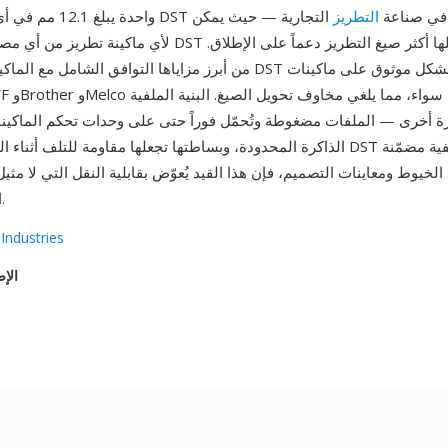
 DST المعيار الفعلي في صناعة
التطريز
التجارية — حيث يمكن
لأي ماكينة تطريز من أي مصنّع قراءة ملفات DST تقريباً، مما يجعلها
من أبرز مزاياها التوافق الشامل مع الماكينات: يعمل ملف DST بشكل 
ة أخرى — الملفات مضغوطة وتُحمّل فوراً حتى على وحدات تحكم الماكينا
الذاكرة المحدودة، وبساطتها تجعلها مقاومة للتلف أثناء النقل. رغم افتقار DST إل
الخيوط ومعاينات التصميم، فإن هذا القيد يُعوّض بقابلية النقل التي لا مثي
التطريز العالمية.
Industries
الإص