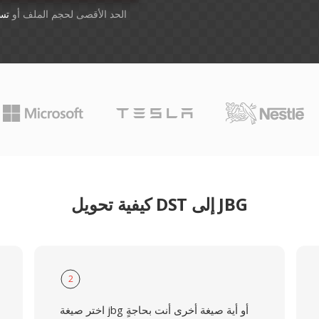
أسقِط الملفات هنا. 1 GB الحد الأقصى لحجم الملف أو
تس
كيفية تحويل DST إلى JBG
2
اختر صيغة jbg أو أية صيغة أخرى أنت بحاجةٍ