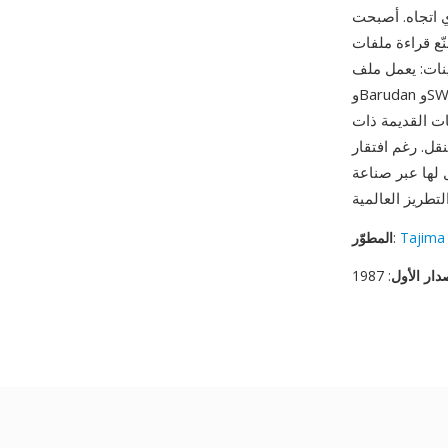
 أكثر صيغ التطريز دعماً على الإطلاق.
موثوق على ماكينات Tajima
وBarudan وSWF وBrother وMelco على حدٍ سواء، مما يلغي مخاوف تحويل الصيغ. البنية الملفية
ت القديمة ذات
ى بيانات وصفية مضمّنة
ل لها عبر صناعة
Tajima 
:
المطوّر
دار الأول
: 1987