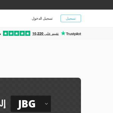
تسجيل
تسجيل الدخول
تقييم على
10,220
م
JBG
إل