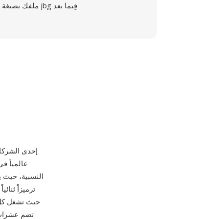
ملفك بصيغة jbg فِيما بعد
عالمياً ف
النسبية، حيث ي
حيث تشغل كل غ