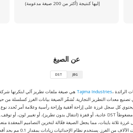
إليها كنتيجة (أكثر من 200 صيغة مدعومة)
عن الصيغ
DST
JBG
، إحدى الشركات الرائدة
Tajima Industries
DST (Tajima) هي صيغة ملفات تطريز آلي ابتكرتها شركة
ي تصنيع معدات التطريز التجارية. تُشفّر الصيغة بيانات الغرز كسلسلة من ح
حتوي كل سجل غرزة على إزاحة أفقية وإزاحة رأسية وعلامة أمر تُحدد نوع
عادية، أو قفزة (انتقال بدون تطريز)، أو تغيير لون، أو توقف. تستخدم ملفات DST ترم
رزة ثلاثة بايتات، مما يجعل الصيغة فعّالة لتخزين التصاميم المعقدة متعدد
تضم عشرات الآلاف من الغرز. يستخدم نظا