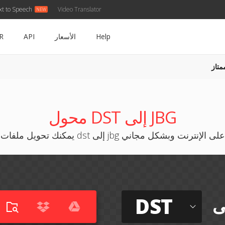
xt to Speech
Video Translator
Help
الأسعار
API
R
متاز
محول DST إلى JBG
يمكنك تحويل ملفات dst إلى jbg على الإنترنت وبشكل مجاني
DST
ى