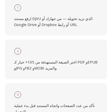
1
ارفع مستند DJVU الذي تريد تحويله — من جهازك أو
Google Drive أو Dropbox أو رابط URL.
2
اختر الصيغة المستهدفة من 105+ خيار كـ PDF وEPUB
وJPG وFB2 وMOBI والمزيد.
3
تأكد من عدد الصفحات واتجاه المستند قبل بدء عملية
التحويل.