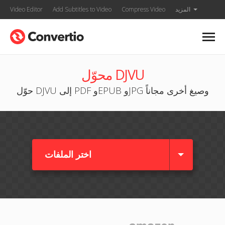
المزيد
Compress Video
Add Subtitles to Video
Video Editor
محوّل DJVU
حوّل DJVU إلى PDF وEPUB وJPG وصيغ أخرى مجاناً
اختر الملفات