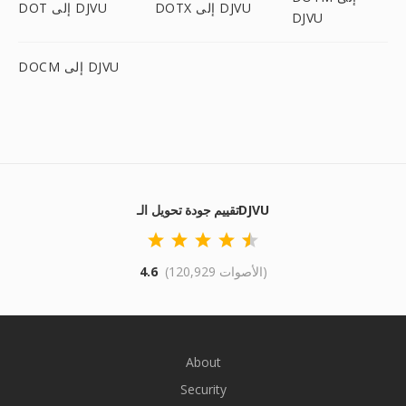
DOTX إلى DJVU
DOT إلى DJVU
DJVU
DOCM إلى DJVU
تقييم جودة تحويل الـDJVU
(120,929 الأصوات)
4.6
About
Security