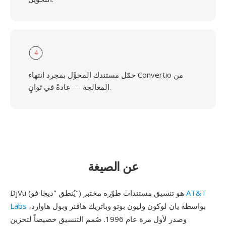
4
حمّل مستندك المحوَّل بمجرد انتهاء Convertio من
المعالجة — عادةً في ثوانٍ.
عن الصيغة
AT&T
DjVu (يُنطق "ديجا فو") هو تنسيق مستندات طوّره مختبر
بواسطة يان لوكون وليون بوتو وباتريك هافنر وبول هاوارد،
Labs
وصدر لأول مرة عام 1996. صُمم التنسيق خصيصاً لتخزين