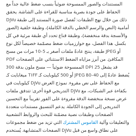
المستندات والصور الممسوحة ضوئياً بنسب ضغط عالية جداً مع
الحفاظ على جودة بصرية مناسبة للقراءة على الشاشة. يحقق
DjVu ذلك من خلال نهج الطبقات: تُفصل صورة المستند إلى طبقة
أمامية (النص والرسم الخطي بالدقة الكاملة)، وطبقة خلفية (الصور
والأنسجة بدقة منخفضة)، وطبقة قناع تحدد أي طبقة مرئية في كل
بكسل. هذا الفصل، مع خوارزميات ضغط مصمّمة خصيصاً لكل نوع
طبقة، ينتج عادةً ملفات أصغر بـ 5-10 مرات من مسح JPEG أو
PDF المكافئ. من أبرز مزاياه الضغط الاستثنائي على الصفحات
الممسوحة ضوئياً — مسح ملون بدقة 300 DPI قد يشغل 25
ميغابايت كـ TIFF أو 500 كيلوبايت كـ JPEG يُضغط عادةً إلى 40-80
كيلوبايت في DjVu مع الحفاظ على نص مقروء. نموذج العرض
التدريجي قوة أخرى: تتدفق ملفات DjVu بكفاءة عبر الشبكات، مع
عرض نسخة منخفضة الدقة مقروءة على الفور تقريباً مع التحسين
التدريجي إلى الجودة الكاملة. يدعم التنسيق مستندات متعددة
الصفحات وطبقات نصية مضمّنة للبحث والروابط التشعبية
والتعليقات وآلية
القاموس المشترك
التي تزيد من ضغط مجموعات
الصفحات المتشابهة. يُستخدم DjVu على نطاق واسع من قبل