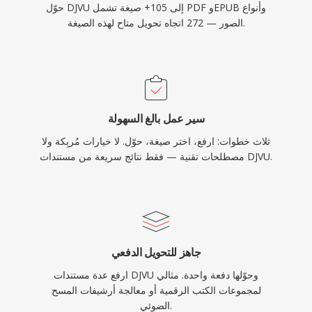
حوّل DJVU إلى 105+ صيغة تشمل PDF وEPUB وأنواع
الصور — 272 اتجاه تحويل متاح لهذه الصيغة.
سير عمل بالغ السهولة
ثلاث خطوات: ارفع، اختر صيغة، حوّل. لا خيارات مُربِكة ولا
مصطلحات تقنية — فقط نتائج سريعة من مستندات DJVU.
جاهز للتحويل الدفعي
ارفع عدة مستندات DJVU وحوّلها دفعة واحدة. مثالي
لمجموعات الكتب الرقمية أو معالجة أرشيفات المسح
الضوئي.