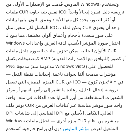
الماوس. قُدمت مع الإصدارات الأولى من Windows، وتستخدم
ملفات CUR نفس بنية حاوية ICO: ترويسة دليل تسرد إدخالاً واحداً
أو أكثر للصور، يحدد كل منها الأبعاد وعمق اللون، يليها بيانات
البكسل لكل متغير. مثل ICO، يمكن لملف CUR واحد أن يحتوي
على صور متعددة بأحجام وأعماق ألوان مختلفة، مما يتيح لـ
Windows اختيار صورة المؤشر الأنسب لدقة العرض وإعدادات
الألوان الحالية. يمكن تخزين بيانات الصورة داخل ملفات CUR
كمصفوفات بكسل BMP (للتوافق مع الإصدارات القديمة) أو كصور
PNG مدمجة (مدعومة منذ Windows Vista) للحصول على
مؤشرات مدمجة ألفا بحواف ناعمة. إحداثيات نقطة الفعل —
الميزة المميزة التي تفصل CUR عن ICO — تُخزن كزوج X,Y في
ترويسة إدخال الدليل، وعادة ما تشير إلى رأس السهم أو مركز
الشعيرات المتقاطعة. من أبرز المزايا تعدد الدقات في ملف واحد:
يوفر ملف CUR واحد صور مؤشر مناسبة عبر كثافات العرض من
DPI القياسي إلى شاشات DPI العالي. التكامل الأصلي مع
Windows ميزة أخرى — تُحمَّل ملفات CUR مباشرة من نظام
التشغيل لعرض
مؤشر الماوس
دون أي برامج خارجية. تُستخدم