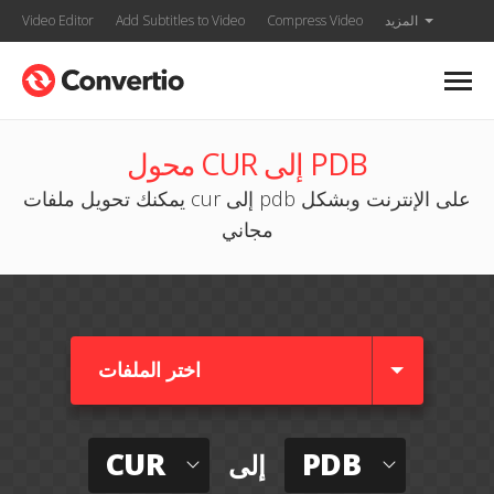
المزيد
Compress Video
Add Subtitles to Video
Video Editor
محول CUR إلى PDB
يمكنك تحويل ملفات cur إلى pdb على الإنترنت وبشكل
مجاني
اختر الملفات
CUR
PDB
إلى